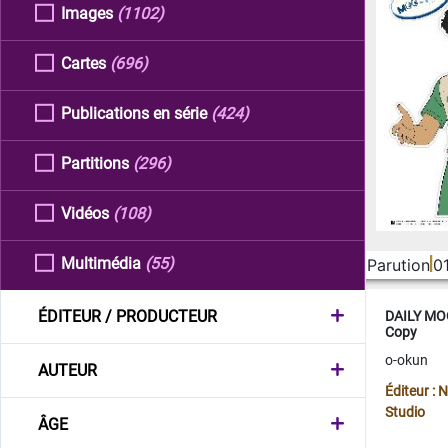
Images
(1102)
Cartes
(696)
Publications en série
(424)
Partitions
(296)
Vidéos
(108)
Multimédia
(55)
Parution
0
ÉDITEUR / PRODUCTEUR
DAILY MOO
Copy
o-okun
AUTEUR
Éditeur :
Studio
ÂGE