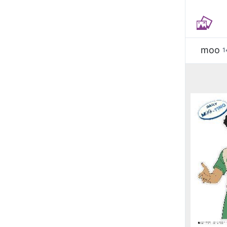
moo
1