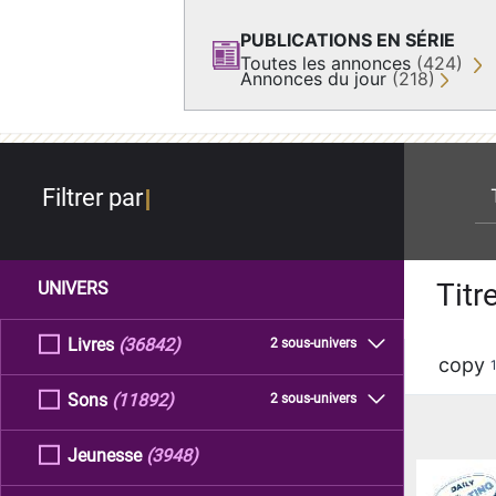
PUBLICATIONS EN SÉRIE
Toutes les annonces
(424)
Annonces du jour
(218)
re
Filtrer par
Titr
UNIVERS
Livres
(36842)
2 sous-univers
copy
Sons
(11892)
2 sous-univers
Jeunesse
(3948)