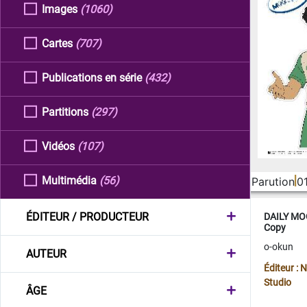
Images
(1060)
Cartes
(707)
Publications en série
(432)
Partitions
(297)
Vidéos
(107)
Multimédia
(56)
Parution
0
ÉDITEUR / PRODUCTEUR
DAILY MOO
Copy
o-okun
AUTEUR
Éditeur :
Studio
ÂGE