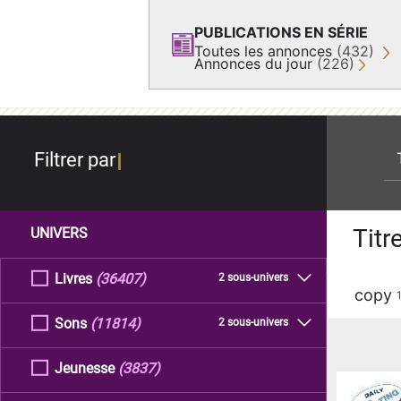
PUBLICATIONS EN SÉRIE
Toutes les annonces
(432)
Annonces du jour
(226)
re
Filtrer par
Titr
UNIVERS
Livres
(36407)
2 sous-univers
copy
Sons
(11814)
2 sous-univers
Jeunesse
(3837)