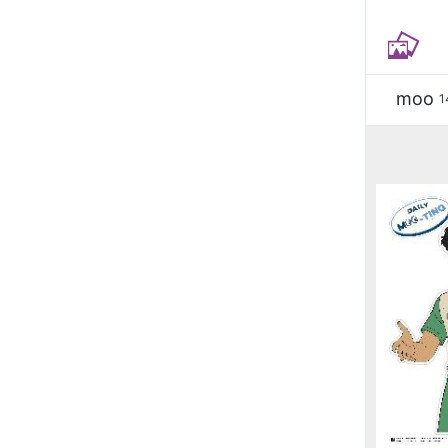
moo
1