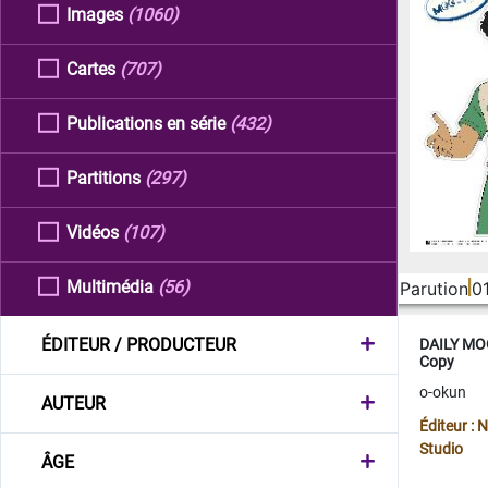
Images
(1060)
Cartes
(707)
Publications en série
(432)
Partitions
(297)
Vidéos
(107)
Multimédia
(56)
Parution
0
ÉDITEUR / PRODUCTEUR
DAILY MOO
Copy
o-okun
AUTEUR
Éditeur :
Studio
ÂGE