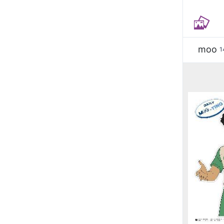
moo
1