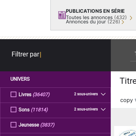
PUBLICATIONS EN SÉRIE
Toutes les annonces
(432)
Annonces du jour
(226)
re
Filtrer par
Titr
UNIVERS
Livres
(36407)
2 sous-univers
copy
Sons
(11814)
2 sous-univers
Jeunesse
(3837)