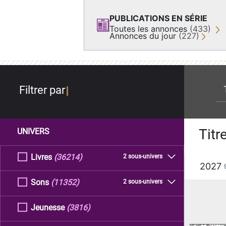
PUBLICATIONS EN SÉRIE
Toutes les annonces
(433)
Annonces du jour
(227)
re
Filtrer par
Titr
UNIVERS
Livres
(36214)
2 sous-univers
2027
Sons
(11352)
2 sous-univers
Jeunesse
(3816)