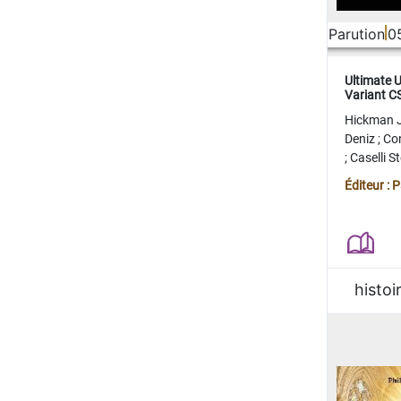
Parution
0
Ultimate 
Variant 
FERME
Hickman 
Deniz
;
Co
;
Caselli 
Juan
;
Mo
Éditeur : 
histoi