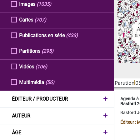
Images
(1035)
Cartes
(707)
Publications en série
(433)
Partitions
(295)
Vidéos
(106)
Multimédia
(56)
Parution
0
ÉDITEUR / PRODUCTEUR
Agenda à 
Basford 
Basford 
AUTEUR
Éditeur :
ÂGE