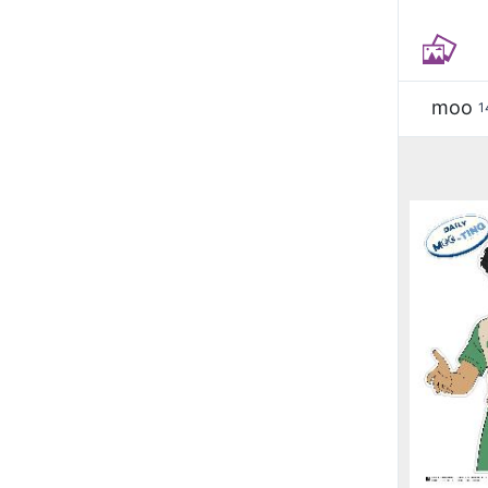
moo
1