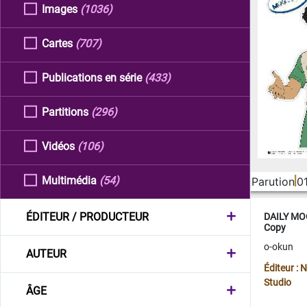
Images
(1036)
Cartes
(707)
Publications en série
(433)
Partitions
(296)
Vidéos
(106)
Multimédia
(54)
Parution
0
ÉDITEUR / PRODUCTEUR
DAILY MOO
Copy
o-okun
AUTEUR
Éditeur :
Studio
ÂGE