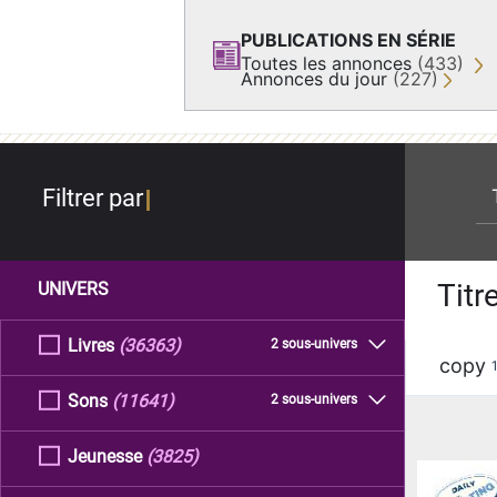
PUBLICATIONS EN SÉRIE
Toutes les annonces
(433)
Annonces du jour
(227)
re
Filtrer par
Titr
UNIVERS
Livres
(36363)
2 sous-univers
copy
Sons
(11641)
2 sous-univers
Jeunesse
(3825)