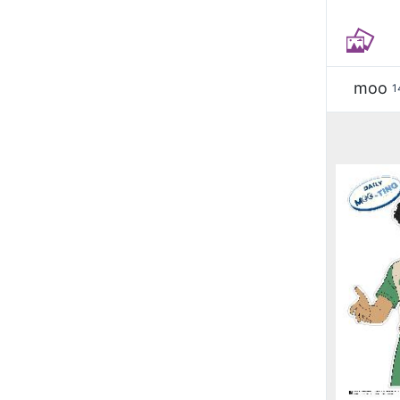
moo
1