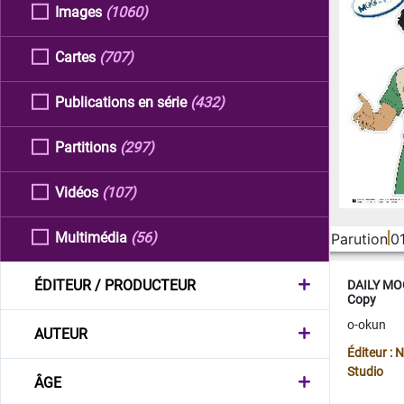
Images
(1060)
Cartes
(707)
Publications en série
(432)
Partitions
(297)
Vidéos
(107)
Multimédia
(56)
Parution
0
ÉDITEUR / PRODUCTEUR
DAILY MOO
Copy
o-okun
AUTEUR
Éditeur :
Studio
ÂGE