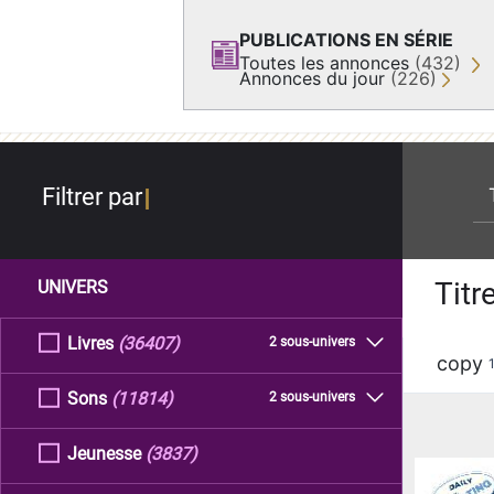
PUBLICATIONS EN SÉRIE
Toutes les annonces
(432)
Annonces du jour
(226)
re
Filtrer par
Titr
UNIVERS
Livres
(36407)
2 sous-univers
copy
Sons
(11814)
2 sous-univers
Jeunesse
(3837)