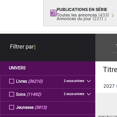
PUBLICATIONS EN SÉRIE
Toutes les annonces
(433)
Annonces du jour
(227)
re
Filtrer par
Titr
UNIVERS
Livres
(36210)
2 sous-univers
2027
Sons
(11492)
2 sous-univers
Jeunesse
(3813)