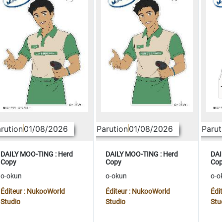
rution
01/08/2026
Parution
01/08/2026
Parut
DAILY MOO-TING : Herd
DAILY MOO-TING : Herd
DAI
Copy
Copy
Co
o-okun
o-okun
o-o
Éditeur : NukooWorld
Éditeur : NukooWorld
Édi
Studio
Studio
Stu