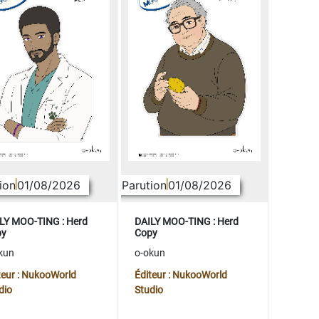
ion
01/08/2026
Parution
01/08/2026
LY MOO-TING : Herd
DAILY MOO-TING : Herd
py
Copy
kun
o-okun
teur : NukooWorld
Éditeur : NukooWorld
dio
Studio