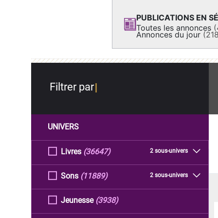
PUBLICATIONS EN SÉ
Toutes les annonces
(
Annonces du jour
(21
Filtrer par
UNIVERS
Livres
(36647)
2 sous-univers
Sons
(11889)
2 sous-univers
Jeunesse
(3938)