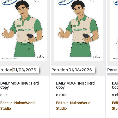
rution
01/08/2026
Parution
01/08/2026
Parut
DAILY MOO-TING : Herd
DAILY MOO-TING : Herd
DAI
Copy
Copy
Co
o-okun
o-okun
o-o
Éditeur : NukooWorld
Éditeur : NukooWorld
Édi
Studio
Studio
Stu