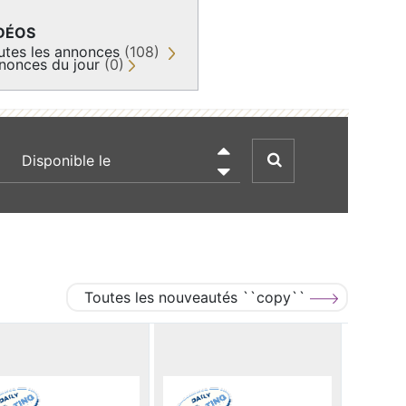
DÉOS
utes les annonces
(108)
nonces du jour
(0)
recherche par date

Toutes les nouveautés ``copy``