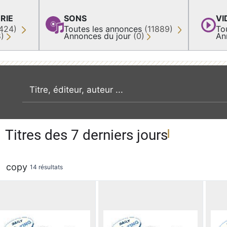
RIE
SONS
VI
424)
Toutes les annonces
(11889)
To
8)
Annonces du jour
(0)
An
recherche par mot clé
Titres des 7 derniers jours
copy
14 résultats