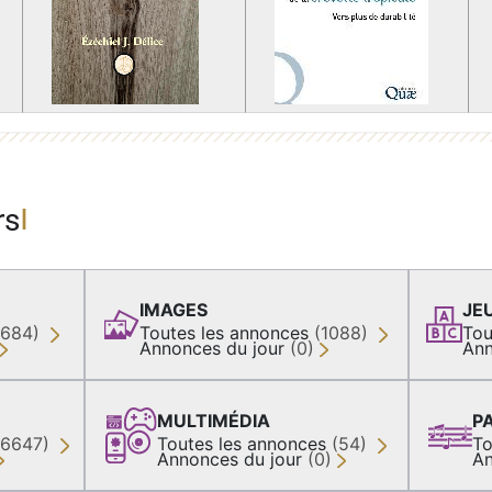
rs
IMAGES
JE
(684)
Toutes les annonces
(1088)
Tou
Annonces du jour
(0)
Ann
MULTIMÉDIA
P
36647)
Toutes les annonces
(54)
To
Annonces du jour
(0)
An