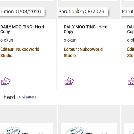
rution
01/08/2026
Parution
01/08/2026
Parut
DAILY MOO-TING : Herd
DAILY MOO-TING : Herd
DAI
Copy
Copy
Co
o-okun
o-okun
o-o
Éditeur : NukooWorld
Éditeur : NukooWorld
Édi
Studio
Studio
Stu
herd
14 résultats