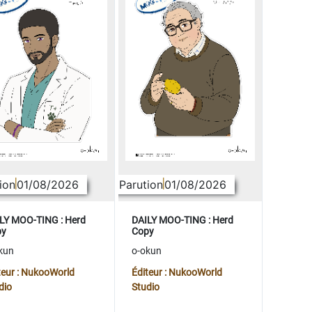
ion
01/08/2026
Parution
01/08/2026
LY MOO-TING : Herd
DAILY MOO-TING : Herd
py
Copy
kun
o-okun
teur : NukooWorld
Éditeur : NukooWorld
dio
Studio