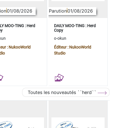
ion
01/08/2026
Parution
01/08/2026
LY MOO-TING : Herd
DAILY MOO-TING : Herd
py
Copy
kun
o-okun
teur : NukooWorld
Éditeur : NukooWorld
dio
Studio
Toutes les nouveautés ``herd``