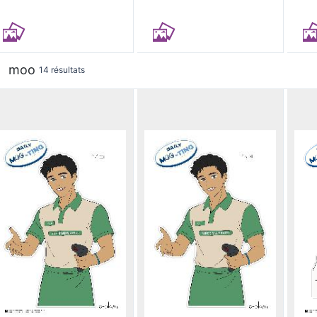
moo
14 résultats