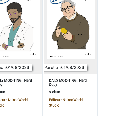
ion
01/08/2026
Parution
01/08/2026
LY MOO-TING : Herd
DAILY MOO-TING : Herd
py
Copy
kun
o-okun
teur : NukooWorld
Éditeur : NukooWorld
dio
Studio