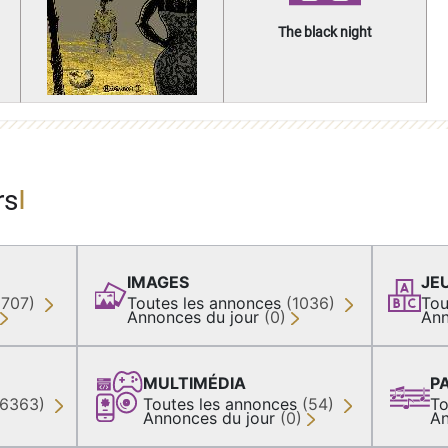
The black night
rs
IMAGES
JE
(707)
Toutes les annonces
(1036)
Tou
Annonces du jour
(0)
Ann
MULTIMÉDIA
P
36363)
Toutes les annonces
(54)
To
Annonces du jour
(0)
An