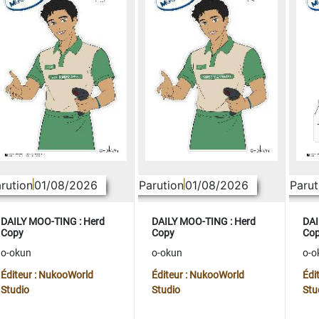
rution
01/08/2026
Parution
01/08/2026
Parut
DAILY MOO-TING : Herd
DAILY MOO-TING : Herd
DAI
Copy
Copy
Co
o-okun
o-okun
o-o
Éditeur : NukooWorld
Éditeur : NukooWorld
Édi
Studio
Studio
Stu