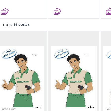
moo
14 résultats