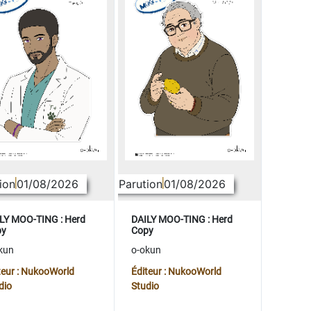
ion
01/08/2026
Parution
01/08/2026
LY MOO-TING : Herd
DAILY MOO-TING : Herd
py
Copy
kun
o-okun
teur : NukooWorld
Éditeur : NukooWorld
dio
Studio