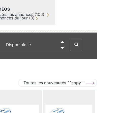
DÉOS
utes les annonces
(106)
nonces du jour
(0)
recherche par date

Toutes les nouveautés ``copy``