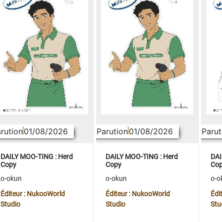
rution
01/08/2026
Parution
01/08/2026
Parut
DAILY MOO-TING : Herd
DAILY MOO-TING : Herd
DAI
Copy
Copy
Co
o-okun
o-okun
o-o
Éditeur : NukooWorld
Éditeur : NukooWorld
Édi
Studio
Studio
Stu