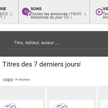
RIE
SONS
VI
433)
Toutes les annonces
(11641)
To
7)
Annonces du jour
(0)
An
recherche par mot clé
Titres des 7 derniers jours
copy
14 résultats