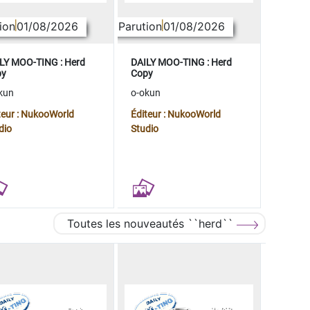
ion
01/08/2026
Parution
01/08/2026
LY MOO-TING : Herd
DAILY MOO-TING : Herd
py
Copy
kun
o-okun
teur : NukooWorld
Éditeur : NukooWorld
dio
Studio
Toutes les nouveautés ``herd``