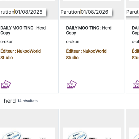
rution
01/08/2026
Parution
01/08/2026
Parut
DAILY MOO-TING : Herd
DAILY MOO-TING : Herd
DAI
Copy
Copy
Co
o-okun
o-okun
o-o
Éditeur : NukooWorld
Éditeur : NukooWorld
Édi
Studio
Studio
Stu
herd
14 résultats