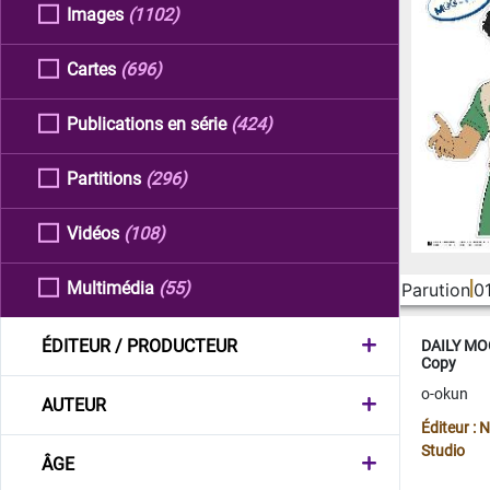
Images
(1102)
Cartes
(696)
Publications en série
(424)
Partitions
(296)
Vidéos
(108)
Multimédia
(55)
Parution
0
ÉDITEUR / PRODUCTEUR
DAILY MOO
Copy
o-okun
AUTEUR
Éditeur :
Studio
ÂGE