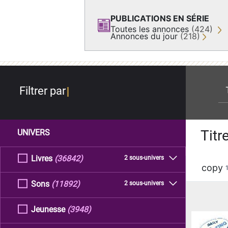
PUBLICATIONS EN SÉRIE
Toutes les annonces
(424)
Annonces du jour
(218)
re
Filtrer par
Titr
UNIVERS
Livres
(36842)
2 sous-univers
copy
Sons
(11892)
2 sous-univers
Jeunesse
(3948)