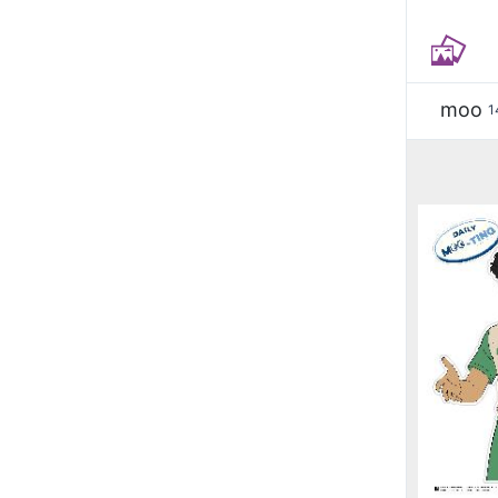
moo
1