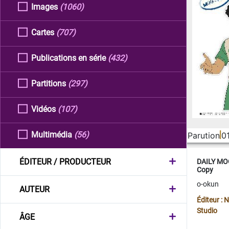
Images
(1060)
Cartes
(707)
Publications en série
(432)
Partitions
(297)
Vidéos
(107)
Multimédia
(56)
Parution
0
ÉDITEUR / PRODUCTEUR
DAILY MOO
Copy
o-okun
AUTEUR
Éditeur :
Studio
ÂGE