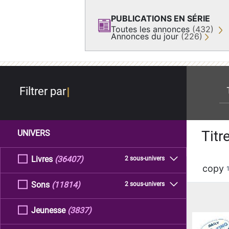
PUBLICATIONS EN SÉRIE
Toutes les annonces
(432)
Annonces du jour
(226)
re
Filtrer par
Titr
UNIVERS
Livres
(36407)
2 sous-univers
copy
Sons
(11814)
2 sous-univers
Jeunesse
(3837)