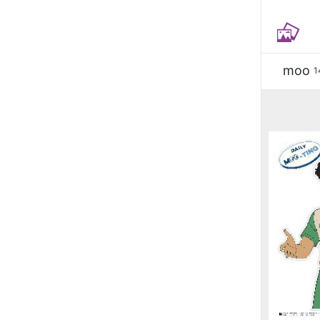
moo
1