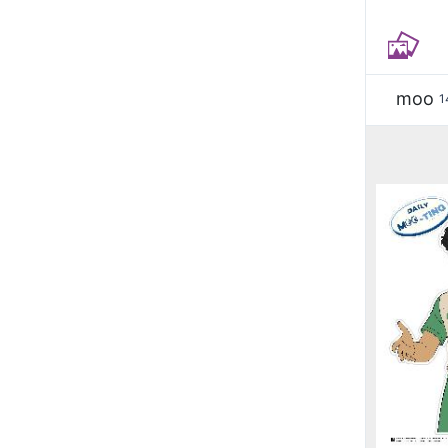
moo
1