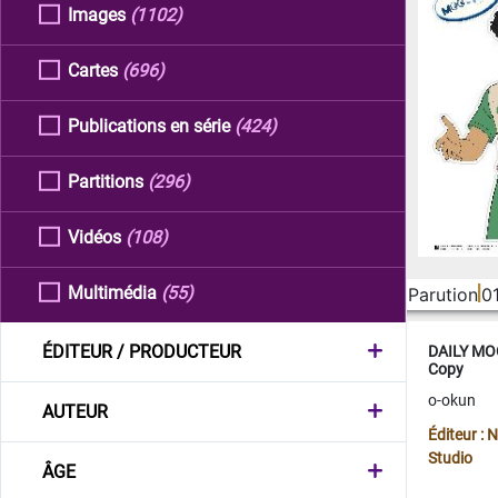
Images
(1102)
Cartes
(696)
Publications en série
(424)
Partitions
(296)
Vidéos
(108)
Multimédia
(55)
Parution
0
ÉDITEUR / PRODUCTEUR
DAILY MOO
Copy
o-okun
AUTEUR
Éditeur :
Studio
ÂGE