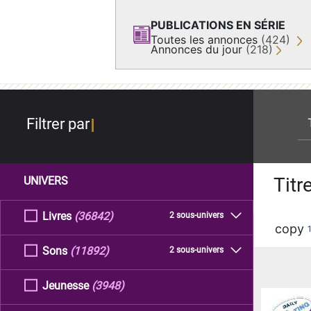
PUBLICATIONS EN SÉRIE
Toutes les annonces
(424)
Annonces du jour
(218)
re
Filtrer par
Titr
UNIVERS
Livres
(36842)
2 sous-univers
copy
Sons
(11892)
2 sous-univers
Jeunesse
(3948)