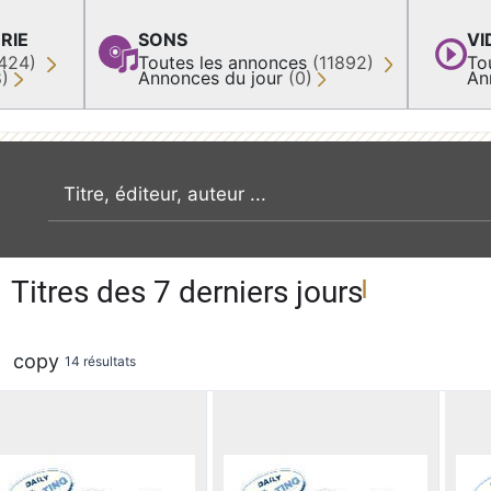
RIE
SONS
VI
424)
Toutes les annonces
(11892)
To
8)
Annonces du jour
(0)
An
recherche par mot clé
Titres des 7 derniers jours
copy
14 résultats