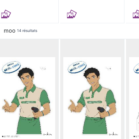
moo
14 résultats