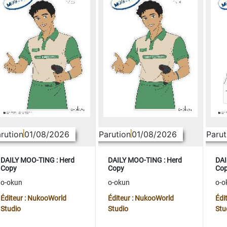
rution
01/08/2026
Parution
01/08/2026
Parut
DAILY MOO-TING : Herd
DAILY MOO-TING : Herd
DAI
Copy
Copy
Co
o-okun
o-okun
o-o
Éditeur : NukooWorld
Éditeur : NukooWorld
Édi
Studio
Studio
Stu