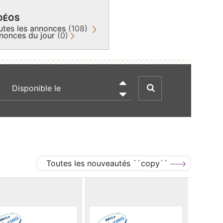
DÉOS
utes les annonces
(108)
nonces du jour
(0)
recherche par date

Toutes les nouveautés ``copy``