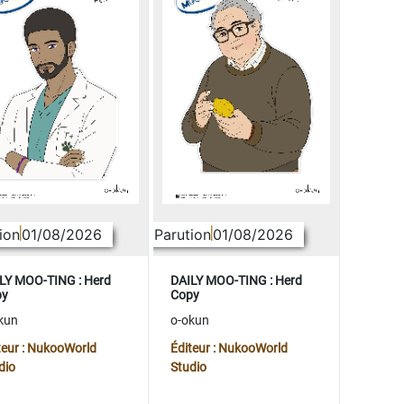
ion
01/08/2026
Parution
01/08/2026
LY MOO-TING : Herd
DAILY MOO-TING : Herd
py
Copy
kun
o-okun
teur : NukooWorld
Éditeur : NukooWorld
dio
Studio