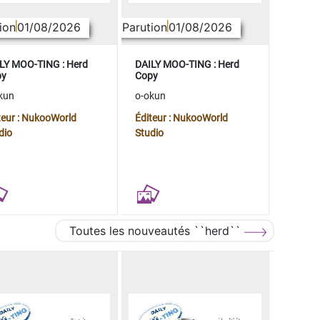
ion
01/08/2026
Parution
01/08/2026
LY MOO-TING : Herd
DAILY MOO-TING : Herd
py
Copy
kun
o-okun
teur : NukooWorld
Éditeur : NukooWorld
dio
Studio
Toutes les nouveautés ``herd``