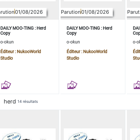
rution
01/08/2026
Parution
01/08/2026
Parut
DAILY MOO-TING : Herd
DAILY MOO-TING : Herd
DAI
Copy
Copy
Co
o-okun
o-okun
o-o
Éditeur : NukooWorld
Éditeur : NukooWorld
Édi
Studio
Studio
Stu
herd
14 résultats