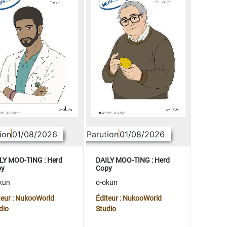
ion
01/08/2026
Parution
01/08/2026
LY MOO-TING : Herd
DAILY MOO-TING : Herd
py
Copy
kun
o-okun
teur : NukooWorld
Éditeur : NukooWorld
dio
Studio