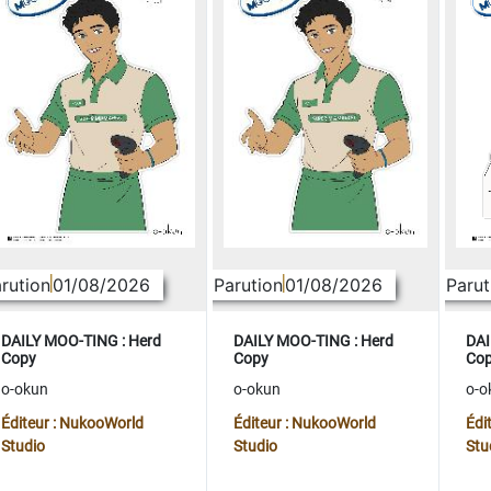
rution
01/08/2026
Parution
01/08/2026
Parut
DAILY MOO-TING : Herd
DAILY MOO-TING : Herd
DAI
Copy
Copy
Co
o-okun
o-okun
o-o
Éditeur : NukooWorld
Éditeur : NukooWorld
Édi
Studio
Studio
Stu