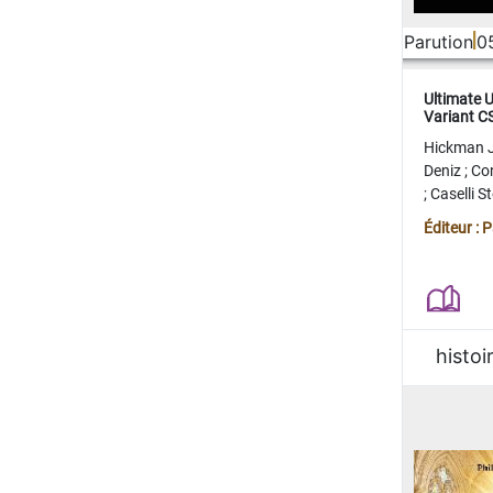
Parution
0
Ultimate 
Variant 
FERME
Hickman 
Deniz
;
Co
;
Caselli 
Juan
;
Mo
Éditeur : 
histoi