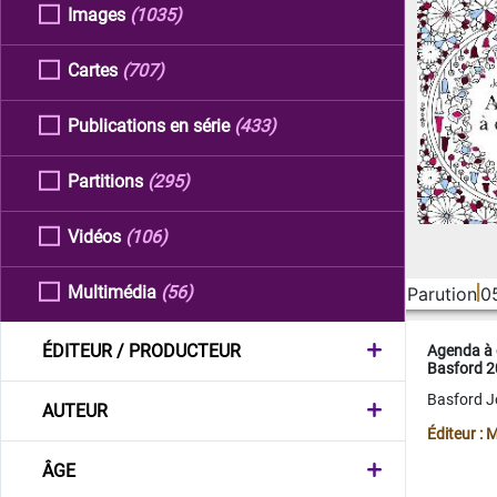
Images
(1035)
Cartes
(707)
Publications en série
(433)
Partitions
(295)
Vidéos
(106)
Multimédia
(56)
Parution
0
ÉDITEUR / PRODUCTEUR
Agenda à 
Basford 
Basford 
AUTEUR
Éditeur :
ÂGE