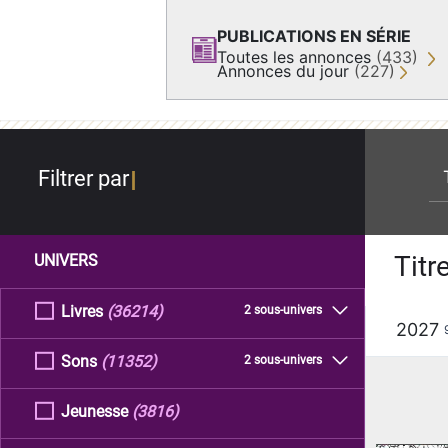
PUBLICATIONS EN SÉRIE
Toutes les annonces
(433)
Annonces du jour
(227)
re
Filtrer par
Titr
UNIVERS
Livres
(36214)
2 sous-univers
2027
Sons
(11352)
2 sous-univers
Jeunesse
(3816)