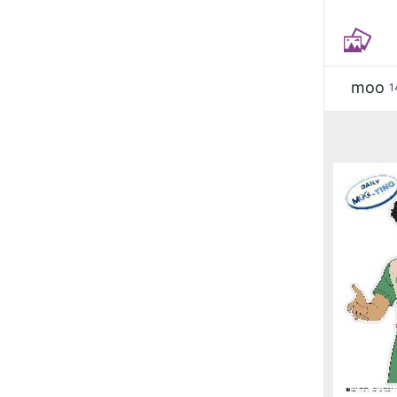
moo
1