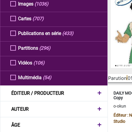
Images
(1036)
Cartes
(707)
Publications en série
(433)
Partitions
(296)
Vidéos
(106)
Multimédia
(54)
Parution
0
ÉDITEUR / PRODUCTEUR
DAILY MOO
Copy
o-okun
AUTEUR
Éditeur :
Studio
ÂGE