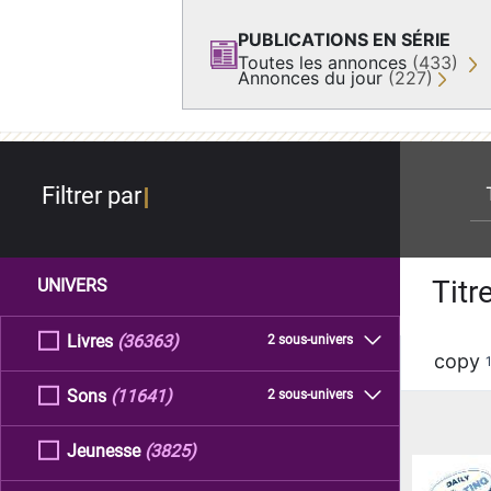
PUBLICATIONS EN SÉRIE
Toutes les annonces
(433)
Annonces du jour
(227)
re
Filtrer par
Titr
UNIVERS
Livres
(36363)
2 sous-univers
copy
Sons
(11641)
2 sous-univers
Jeunesse
(3825)