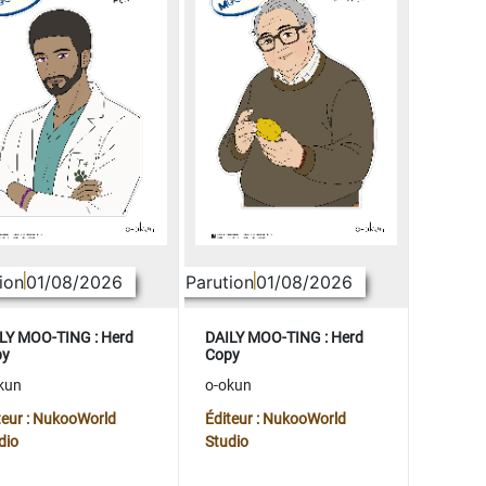
ion
01/08/2026
Parution
01/08/2026
LY MOO-TING : Herd
DAILY MOO-TING : Herd
py
Copy
kun
o-okun
teur : NukooWorld
Éditeur : NukooWorld
dio
Studio