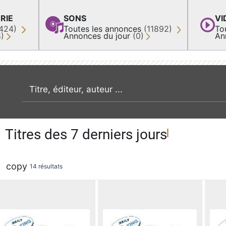
RIE
SONS
VI
424)
Toutes les annonces
(11892)
To
8)
Annonces du jour
(0)
An
recherche par mot clé
Titres des 7 derniers jours
copy
14 résultats