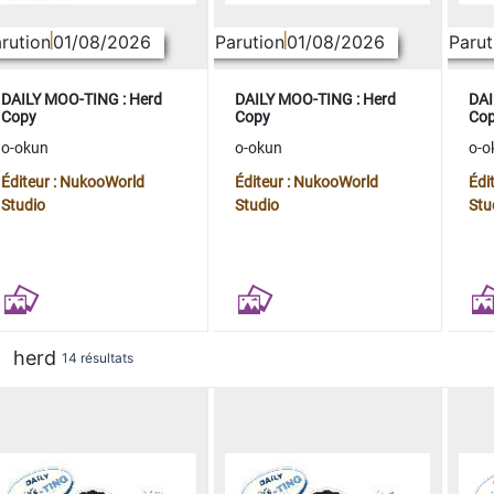
rution
01/08/2026
Parution
01/08/2026
Parut
DAILY MOO-TING : Herd
DAILY MOO-TING : Herd
DAI
Copy
Copy
Co
o-okun
o-okun
o-o
Éditeur : NukooWorld
Éditeur : NukooWorld
Édi
Studio
Studio
Stu
herd
14 résultats