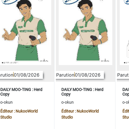
rution
01/08/2026
Parution
01/08/2026
Parut
DAILY MOO-TING : Herd
DAILY MOO-TING : Herd
DAI
Copy
Copy
Co
o-okun
o-okun
o-o
Éditeur : NukooWorld
Éditeur : NukooWorld
Édi
Studio
Studio
Stu