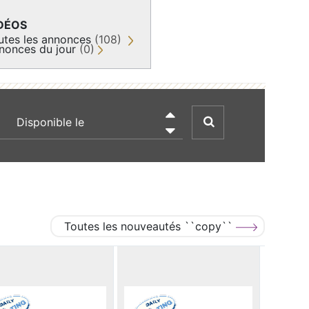
DÉOS
utes les annonces
(108)
nonces du jour
(0)
recherche par date

Toutes les nouveautés ``copy``