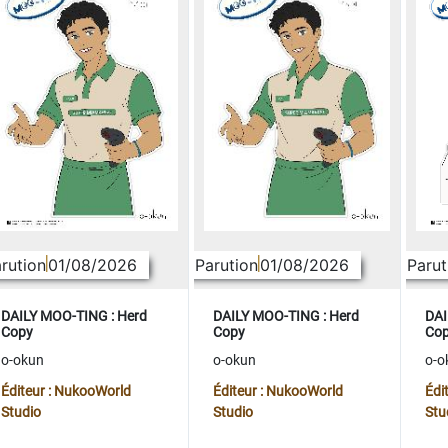
rution
01/08/2026
Parution
01/08/2026
Parut
DAILY MOO-TING : Herd
DAILY MOO-TING : Herd
DAI
Copy
Copy
Co
o-okun
o-okun
o-o
Éditeur : NukooWorld
Éditeur : NukooWorld
Édi
Studio
Studio
Stu