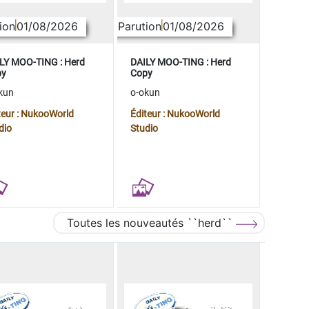
ion
01/08/2026
Parution
01/08/2026
LY MOO-TING : Herd
DAILY MOO-TING : Herd
py
Copy
kun
o-okun
teur : NukooWorld
Éditeur : NukooWorld
dio
Studio
Toutes les nouveautés ``herd``