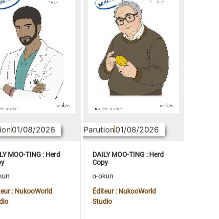
ion
01/08/2026
Parution
01/08/2026
LY MOO-TING : Herd
DAILY MOO-TING : Herd
py
Copy
kun
o-okun
teur : NukooWorld
Éditeur : NukooWorld
dio
Studio