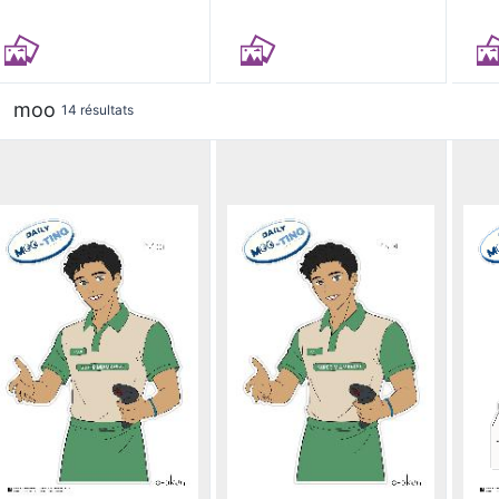
moo
14 résultats