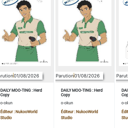
rution
01/08/2026
Parution
01/08/2026
Parut
DAILY MOO-TING : Herd
DAILY MOO-TING : Herd
DAI
Copy
Copy
Co
o-okun
o-okun
o-o
Éditeur : NukooWorld
Éditeur : NukooWorld
Édi
Studio
Studio
Stu