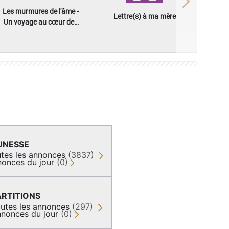
Next
Les murmures de l'âme -
Lettre(s) à ma mère
Un voyage au cœur des
questions qui façonnent
une vie
UNESSE
tes les annonces
(3837)
onces du jour
(0)
ARTITIONS
utes les annonces
(297)
nonces du jour
(0)