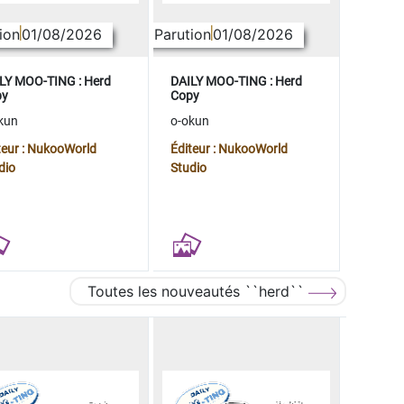
ion
01/08/2026
Parution
01/08/2026
LY MOO-TING : Herd
DAILY MOO-TING : Herd
py
Copy
kun
o-okun
teur : NukooWorld
Éditeur : NukooWorld
dio
Studio
Toutes les nouveautés ``herd``