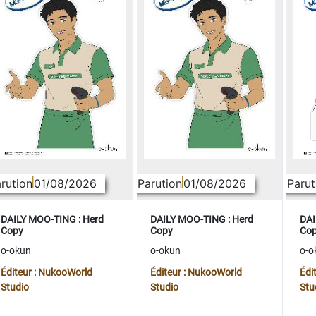
rution
01/08/2026
Parution
01/08/2026
Parut
DAILY MOO-TING : Herd
DAILY MOO-TING : Herd
DAI
Copy
Copy
Co
o-okun
o-okun
o-o
Éditeur : NukooWorld
Éditeur : NukooWorld
Édi
Studio
Studio
Stu