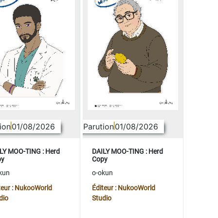
ion
01/08/2026
Parution
01/08/2026
LY MOO-TING : Herd
DAILY MOO-TING : Herd
py
Copy
kun
o-okun
teur : NukooWorld
Éditeur : NukooWorld
dio
Studio