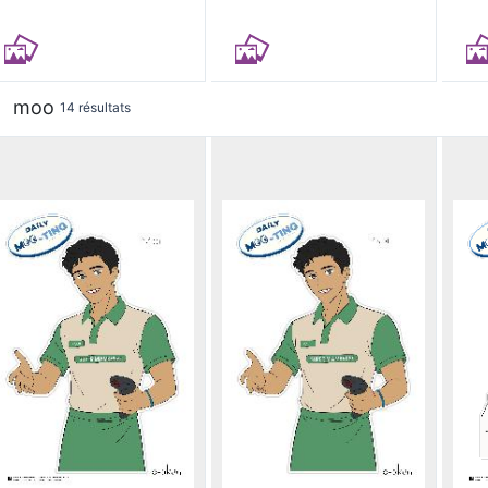
moo
14 résultats