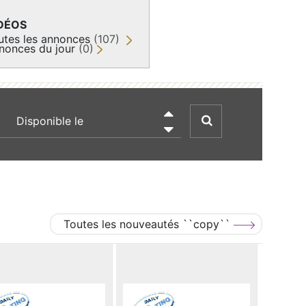
DÉOS
utes les annonces
(107)
nonces du jour
(0)
recherche par date

Toutes les nouveautés ``copy``