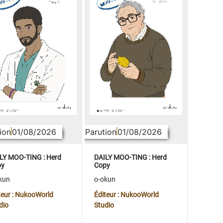
ion
01/08/2026
Parution
01/08/2026
LY MOO-TING : Herd
DAILY MOO-TING : Herd
py
Copy
kun
o-okun
teur : NukooWorld
Éditeur : NukooWorld
dio
Studio