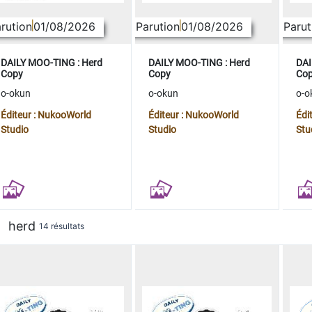
rution
01/08/2026
Parution
01/08/2026
Parut
DAILY MOO-TING : Herd
DAILY MOO-TING : Herd
DAI
Copy
Copy
Co
o-okun
o-okun
o-o
Éditeur : NukooWorld
Éditeur : NukooWorld
Édi
Studio
Studio
Stu
herd
14 résultats