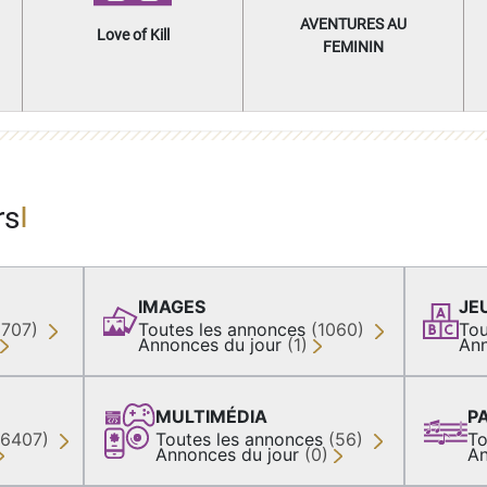
AVENTURES AU
Love of Kill
FEMININ
rs
IMAGES
JE
(707)
Toutes les annonces
(1060)
Tou
Annonces du jour
(1)
Ann
MULTIMÉDIA
P
36407)
Toutes les annonces
(56)
To
Annonces du jour
(0)
An