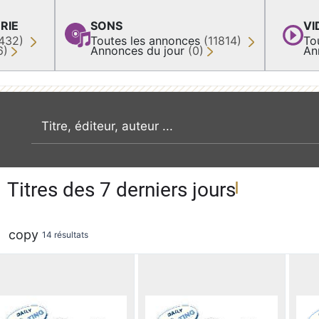
RIE
SONS
VI
432)
Toutes les annonces
(11814)
To
6)
Annonces du jour
(0)
An
recherche par mot clé
Titres des 7 derniers jours
copy
14 résultats