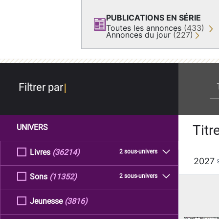
PUBLICATIONS EN SÉRIE
Toutes les annonces
(433)
Annonces du jour
(227)
re
Filtrer par
Titr
UNIVERS
Livres
(36214)
2 sous-univers
2027
Sons
(11352)
2 sous-univers
Jeunesse
(3816)