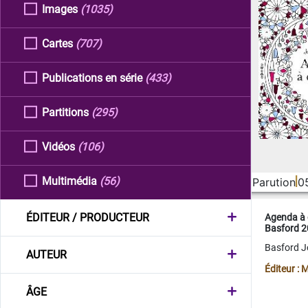
Images
(1035)
Cartes
(707)
Publications en série
(433)
Partitions
(295)
Vidéos
(106)
Multimédia
(56)
Parution
0
ÉDITEUR / PRODUCTEUR
Agenda à 
Basford 
Basford 
AUTEUR
Éditeur :
ÂGE