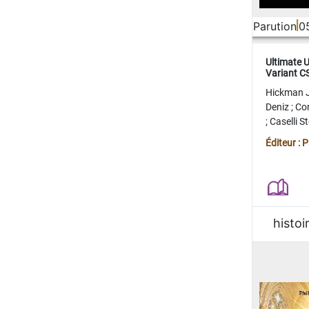
Parution
0
Ultimate 
Variant 
FERME
Hickman 
Deniz
;
Co
;
Caselli 
Juan
;
Mo
Éditeur : 
histoi