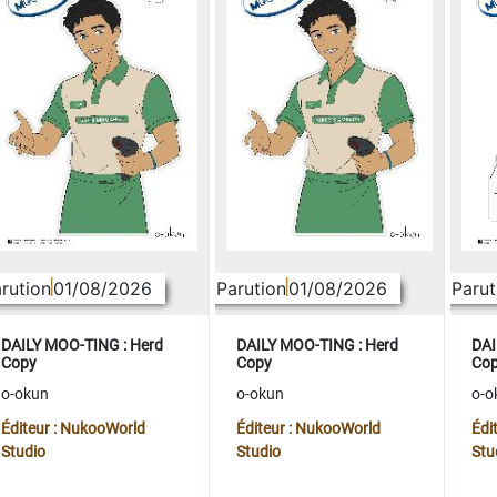
rution
01/08/2026
Parution
01/08/2026
Parut
DAILY MOO-TING : Herd
DAILY MOO-TING : Herd
DAI
Copy
Copy
Co
o-okun
o-okun
o-o
Éditeur : NukooWorld
Éditeur : NukooWorld
Édi
Studio
Studio
Stu