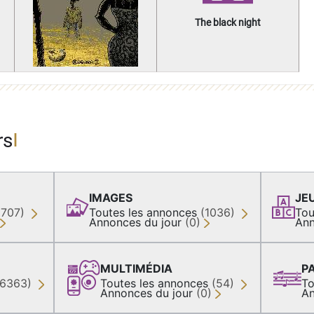
The black night
rs
IMAGES
JE
(707)
Toutes les annonces
(1036)
Tou
Annonces du jour
(0)
Ann
MULTIMÉDIA
P
36363)
Toutes les annonces
(54)
To
Annonces du jour
(0)
An