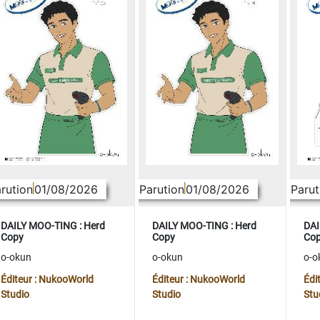
rution
01/08/2026
Parution
01/08/2026
Parut
DAILY MOO-TING : Herd
DAILY MOO-TING : Herd
DAI
Copy
Copy
Co
o-okun
o-okun
o-o
Éditeur : NukooWorld
Éditeur : NukooWorld
Édi
Studio
Studio
Stu