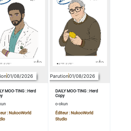
ion
01/08/2026
Parution
01/08/2026
LY MOO-TING : Herd
DAILY MOO-TING : Herd
py
Copy
kun
o-okun
teur : NukooWorld
Éditeur : NukooWorld
dio
Studio