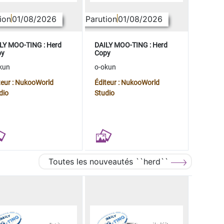
ion
01/08/2026
Parution
01/08/2026
LY MOO-TING : Herd
DAILY MOO-TING : Herd
py
Copy
kun
o-okun
teur : NukooWorld
Éditeur : NukooWorld
dio
Studio
Toutes les nouveautés ``herd``