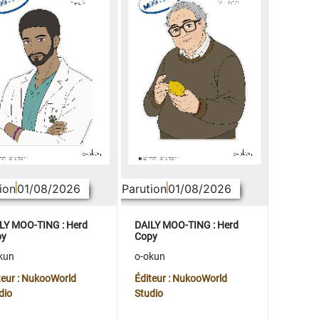
ion
01/08/2026
Parution
01/08/2026
LY MOO-TING : Herd
DAILY MOO-TING : Herd
py
Copy
kun
o-okun
teur : NukooWorld
Éditeur : NukooWorld
dio
Studio