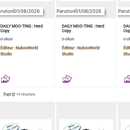
rution
01/08/2026
Parution
01/08/2026
Parut
DAILY MOO-TING : Herd
DAILY MOO-TING : Herd
DAI
Copy
Copy
Co
o-okun
o-okun
o-o
Éditeur : NukooWorld
Éditeur : NukooWorld
Édi
Studio
Studio
Stu
herd
14 résultats