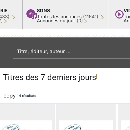
RIE
SONS
VI
433)
Toutes les annonces
(11641)
To
7)
Annonces du jour
(0)
An
recherche par mot clé
Titres des 7 derniers jours
copy
14 résultats