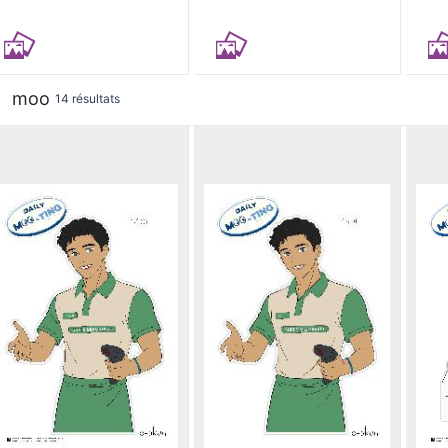
moo
14 résultats