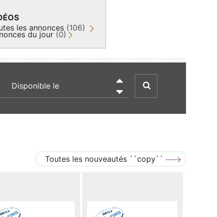
DÉOS
utes les annonces
(106)
nonces du jour
(0)
recherche par date

Toutes les nouveautés ``copy``