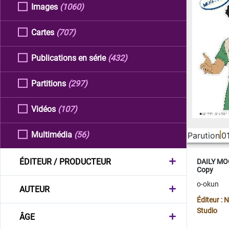
Images
(1060)
Cartes
(707)
Publications en série
(432)
Partitions
(297)
Vidéos
(107)
Multimédia
(56)
Parution
0
ÉDITEUR / PRODUCTEUR
DAILY MOO
Copy
o-okun
AUTEUR
Éditeur :
Studio
ÂGE