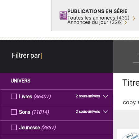
PUBLICATIONS EN SÉRIE
Toutes les annonces
(432)
Annonces du jour
(226)
re
Filtrer par
Titr
UNIVERS
Livres
(36407)
2 sous-univers
copy
Sons
(11814)
2 sous-univers
Jeunesse
(3837)