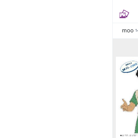
moo
1