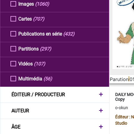
Images
(1060)
Cartes
(707)
Publications en série
(432)
Partitions
(297)
Vidéos
(107)
Multimédia
(56)
Parution
0
ÉDITEUR / PRODUCTEUR
DAILY MOO
Copy
o-okun
AUTEUR
Éditeur :
Studio
ÂGE