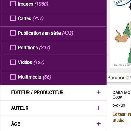
Images
(1060)
Cartes
(707)
Publications en série
(432)
Partitions
(297)
Vidéos
(107)
Multimédia
(56)
Parution
0
ÉDITEUR / PRODUCTEUR
DAILY MOO
Copy
o-okun
AUTEUR
Éditeur :
Studio
ÂGE