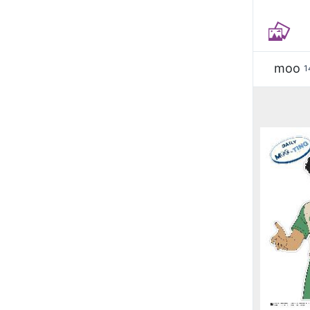
moo
1