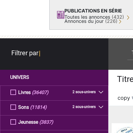
PUBLICATIONS EN SÉRIE
Toutes les annonces
(432)
Annonces du jour
(226)
re
Filtrer par
Titr
UNIVERS
Livres
(36407)
2 sous-univers
copy
Sons
(11814)
2 sous-univers
Jeunesse
(3837)