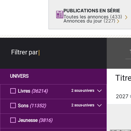
PUBLICATIONS EN SÉRIE
Toutes les annonces
(433)
Annonces du jour
(227)
re
Filtrer par
Titr
UNIVERS
Livres
(36214)
2 sous-univers
2027
Sons
(11352)
2 sous-univers
Jeunesse
(3816)