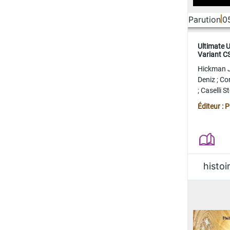
Parution
0
Ultimate 
Variant 
FERME
Hickman 
Deniz
;
Co
;
Caselli 
Juan
;
Mo
Éditeur : 
histoi