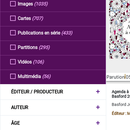
Images
(1035)
Cartes
(707)
Publications en série
(433)
Partitions
(295)
Vidéos
(106)
Multimédia
(56)
Parution
0
ÉDITEUR / PRODUCTEUR
Agenda à 
Basford 
Basford 
AUTEUR
Éditeur :
ÂGE