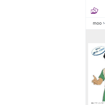
moo
1