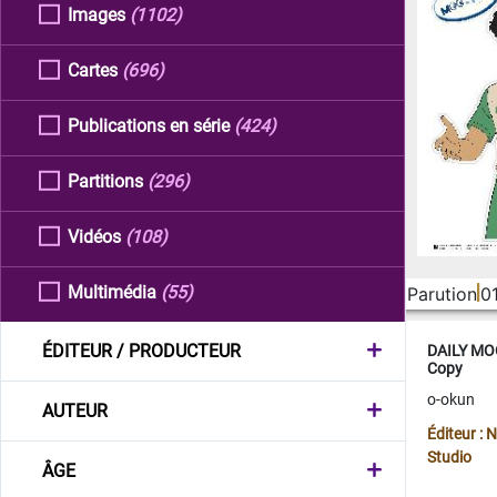
Images
(1102)
Cartes
(696)
Publications en série
(424)
Partitions
(296)
Vidéos
(108)
Multimédia
(55)
Parution
0
ÉDITEUR / PRODUCTEUR
DAILY MOO
Copy
o-okun
AUTEUR
Éditeur :
Studio
ÂGE