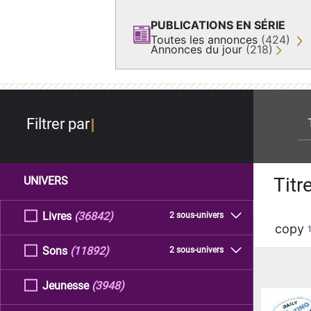
PUBLICATIONS EN SÉRIE
Toutes les annonces
(424)
Annonces du jour
(218)
re
Filtrer par
Titr
UNIVERS
Livres
(36842)
2 sous-univers
copy
Sons
(11892)
2 sous-univers
Jeunesse
(3948)