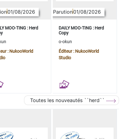
ion
01/08/2026
Parution
01/08/2026
LY MOO-TING : Herd
DAILY MOO-TING : Herd
py
Copy
kun
o-okun
teur : NukooWorld
Éditeur : NukooWorld
dio
Studio
Toutes les nouveautés ``herd``