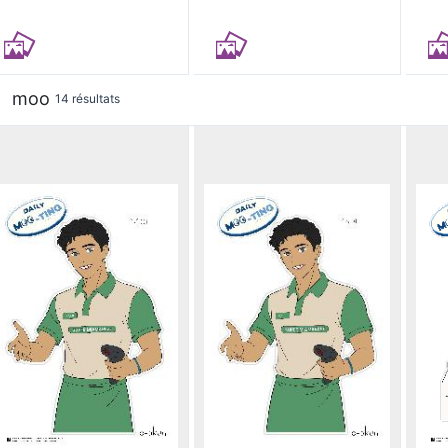
moo
14 résultats