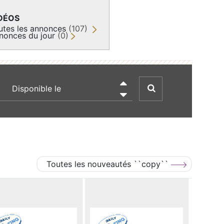
DÉOS
utes les annonces
(107)
nonces du jour
(0)
recherche par date

Toutes les nouveautés ``copy``