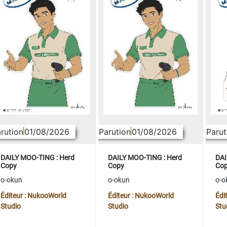
rution
01/08/2026
Parution
01/08/2026
Parut
DAILY MOO-TING : Herd
DAILY MOO-TING : Herd
DAI
Copy
Copy
Co
o-okun
o-okun
o-o
Éditeur : NukooWorld
Éditeur : NukooWorld
Édi
Studio
Studio
Stu