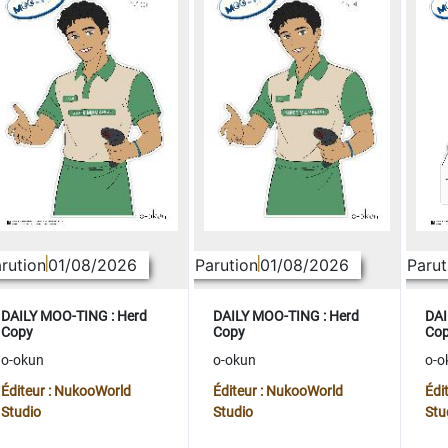
rution
01/08/2026
Parution
01/08/2026
Parut
DAILY MOO-TING : Herd
DAILY MOO-TING : Herd
DAI
Copy
Copy
Co
o-okun
o-okun
o-o
Éditeur : NukooWorld
Éditeur : NukooWorld
Édi
Studio
Studio
Stu