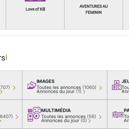
AVENTURES AU
Love of Kill
FEMININ
rs
IMAGES
JE
(707)
Toutes les annonces
(1060)
Tou
Annonces du jour
(1)
Ann
MULTIMÉDIA
P
36407)
Toutes les annonces
(56)
To
Annonces du jour
(0)
An