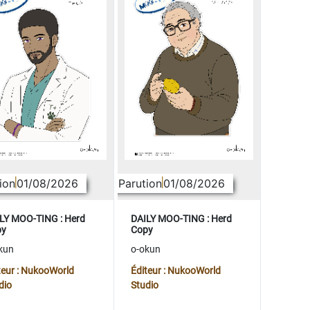
ion
01/08/2026
Parution
01/08/2026
LY MOO-TING : Herd
DAILY MOO-TING : Herd
py
Copy
kun
o-okun
teur : NukooWorld
Éditeur : NukooWorld
dio
Studio