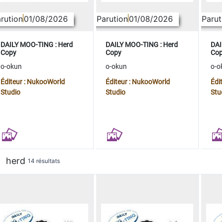
rution
01/08/2026
Parution
01/08/2026
Parut
DAILY MOO-TING : Herd
DAILY MOO-TING : Herd
DAI
Copy
Copy
Co
o-okun
o-okun
o-o
Éditeur : NukooWorld
Éditeur : NukooWorld
Édi
Studio
Studio
Stu
herd
14 résultats