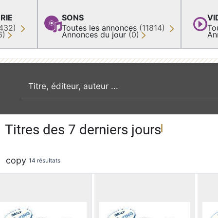
RIE
SONS
VI
432)
Toutes les annonces
(11814)
To
6)
Annonces du jour
(0)
An
recherche par mot clé
Titres des 7 derniers jours
copy
14 résultats