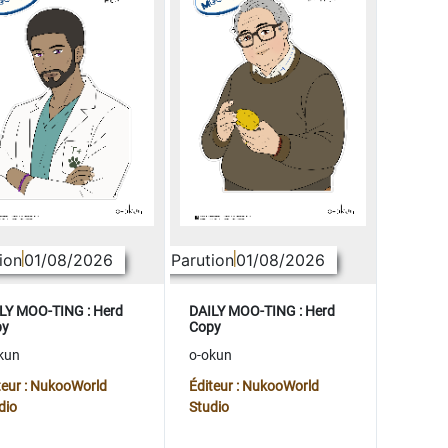
ion
01/08/2026
Parution
01/08/2026
LY MOO-TING : Herd
DAILY MOO-TING : Herd
py
Copy
kun
o-okun
teur : NukooWorld
Éditeur : NukooWorld
dio
Studio