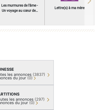
Next
Les murmures de l'âme -
Lettre(s) à ma mère
Un voyage au cœur des
questions qui façonnent
une vie
UNESSE
tes les annonces
(3837)
onces du jour
(0)
ARTITIONS
utes les annonces
(297)
nonces du jour
(0)