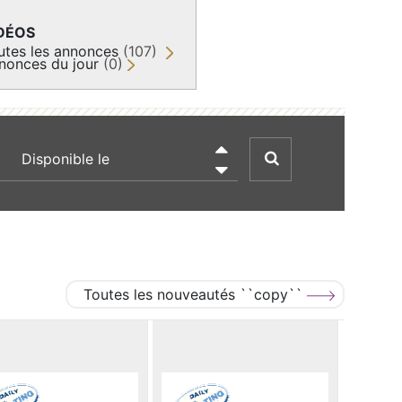
DÉOS
utes les annonces
(107)
nonces du jour
(0)
recherche par date

Toutes les nouveautés ``copy``