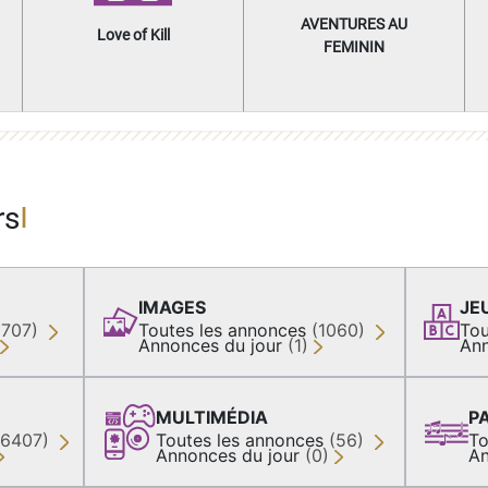
AVENTURES AU
Love of Kill
FEMININ
rs
IMAGES
JE
(707)
Toutes les annonces
(1060)
Tou
Annonces du jour
(1)
Ann
MULTIMÉDIA
P
36407)
Toutes les annonces
(56)
To
Annonces du jour
(0)
An