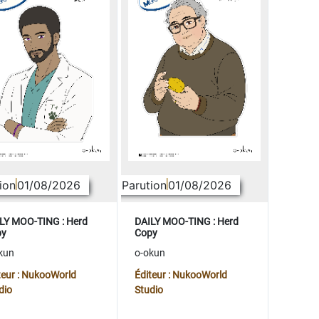
ion
01/08/2026
Parution
01/08/2026
LY MOO-TING : Herd
DAILY MOO-TING : Herd
py
Copy
kun
o-okun
teur : NukooWorld
Éditeur : NukooWorld
dio
Studio