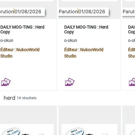
rution
01/08/2026
Parution
01/08/2026
Parut
DAILY MOO-TING : Herd
DAILY MOO-TING : Herd
DAI
Copy
Copy
Co
o-okun
o-okun
o-o
Éditeur : NukooWorld
Éditeur : NukooWorld
Édi
Studio
Studio
Stu
herd
14 résultats