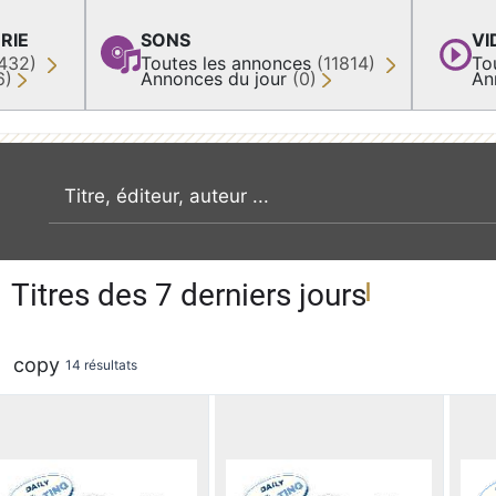
RIE
SONS
VI
432)
Toutes les annonces
(11814)
To
6)
Annonces du jour
(0)
An
recherche par mot clé
Titres des 7 derniers jours
copy
14 résultats