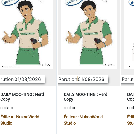
rution
01/08/2026
Parution
01/08/2026
Parut
DAILY MOO-TING : Herd
DAILY MOO-TING : Herd
DAI
Copy
Copy
Co
o-okun
o-okun
o-o
Éditeur : NukooWorld
Éditeur : NukooWorld
Édi
Studio
Studio
Stu