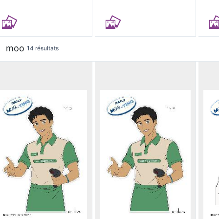
moo
14 résultats