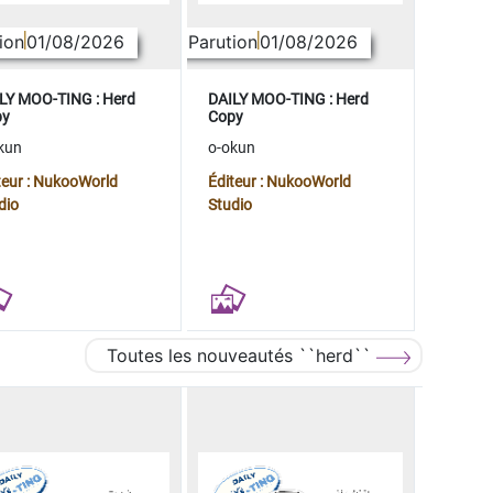
ion
01/08/2026
Parution
01/08/2026
LY MOO-TING : Herd
DAILY MOO-TING : Herd
py
Copy
kun
o-okun
teur : NukooWorld
Éditeur : NukooWorld
dio
Studio
Toutes les nouveautés ``herd``