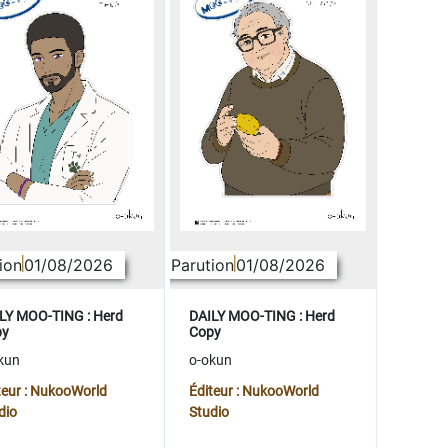
ion
01/08/2026
Parution
01/08/2026
LY MOO-TING : Herd
DAILY MOO-TING : Herd
py
Copy
kun
o-okun
teur : NukooWorld
Éditeur : NukooWorld
dio
Studio