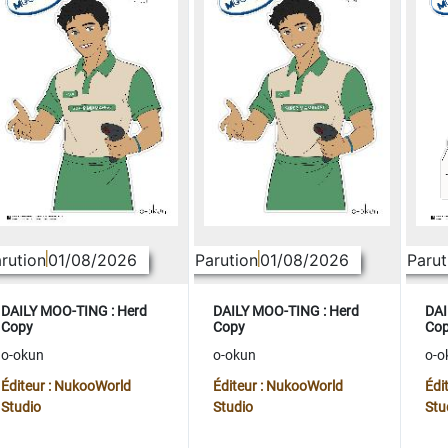
rution
01/08/2026
Parution
01/08/2026
Parut
DAILY MOO-TING : Herd
DAILY MOO-TING : Herd
DAI
Copy
Copy
Co
o-okun
o-okun
o-o
Éditeur : NukooWorld
Éditeur : NukooWorld
Édi
Studio
Studio
Stu