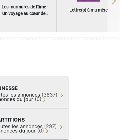
Next
Les murmures de l'âme -
Lettre(s) à ma mère
Un voyage au cœur des
questions qui façonnent
une vie
UNESSE
tes les annonces
(3837)
onces du jour
(0)
ARTITIONS
utes les annonces
(297)
nonces du jour
(0)