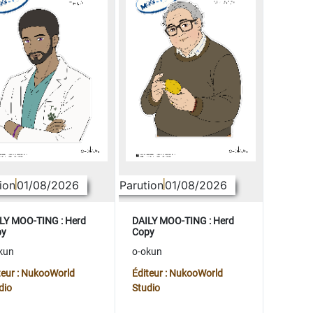
ion
01/08/2026
Parution
01/08/2026
LY MOO-TING : Herd
DAILY MOO-TING : Herd
py
Copy
kun
o-okun
teur : NukooWorld
Éditeur : NukooWorld
dio
Studio