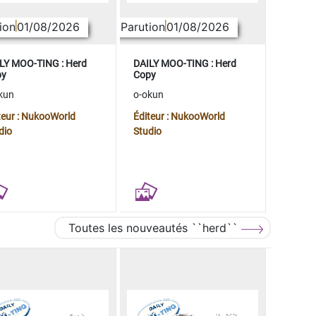
ion
01/08/2026
Parution
01/08/2026
LY MOO-TING : Herd
DAILY MOO-TING : Herd
py
Copy
kun
o-okun
teur : NukooWorld
Éditeur : NukooWorld
dio
Studio
Toutes les nouveautés ``herd``