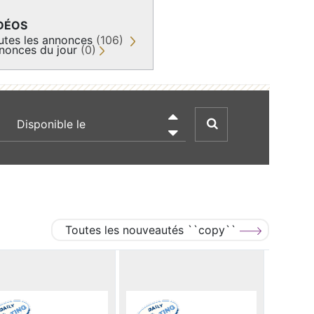
DÉOS
utes les annonces
(106)
nonces du jour
(0)
recherche par date

Toutes les nouveautés ``copy``