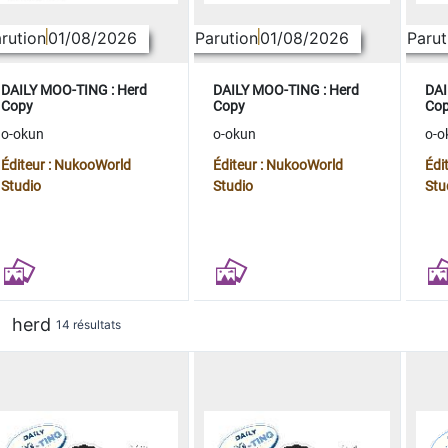
rution
01/08/2026
Parution
01/08/2026
Parut
DAILY MOO-TING : Herd
DAILY MOO-TING : Herd
DAI
Copy
Copy
Co
o-okun
o-okun
o-o
Éditeur : NukooWorld
Éditeur : NukooWorld
Édi
Studio
Studio
Stu
herd
14 résultats