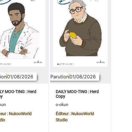
ion
01/08/2026
Parution
01/08/2026
LY MOO-TING : Herd
DAILY MOO-TING : Herd
py
Copy
kun
o-okun
teur : NukooWorld
Éditeur : NukooWorld
dio
Studio