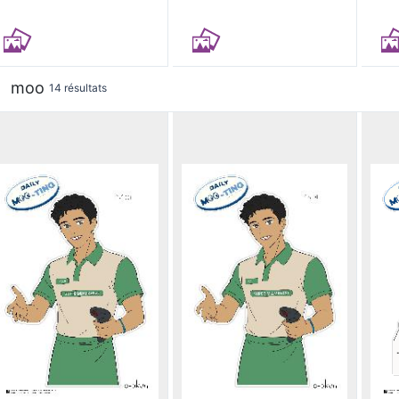
moo
14 résultats