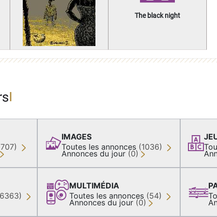
The black night
rs
IMAGES
JE
(707)
Toutes les annonces
(1036)
Tou
Annonces du jour
(0)
Ann
MULTIMÉDIA
P
36363)
Toutes les annonces
(54)
To
Annonces du jour
(0)
An