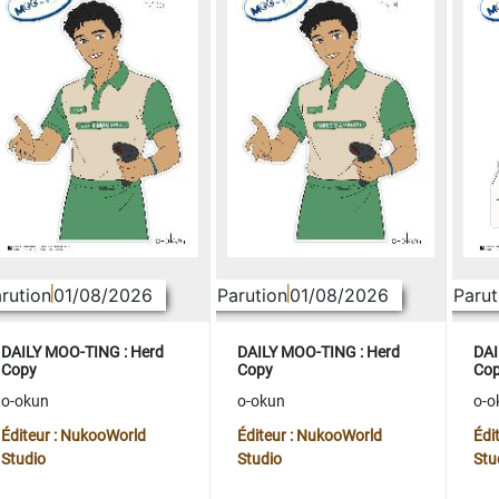
rution
01/08/2026
Parution
01/08/2026
Parut
DAILY MOO-TING : Herd
DAILY MOO-TING : Herd
DAI
Copy
Copy
Co
o-okun
o-okun
o-o
Éditeur : NukooWorld
Éditeur : NukooWorld
Édi
Studio
Studio
Stu