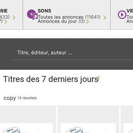
RIE
SONS
VI
433)
Toutes les annonces
(11641)
To
7)
Annonces du jour
(0)
An
recherche par mot clé
Titres des 7 derniers jours
copy
14 résultats