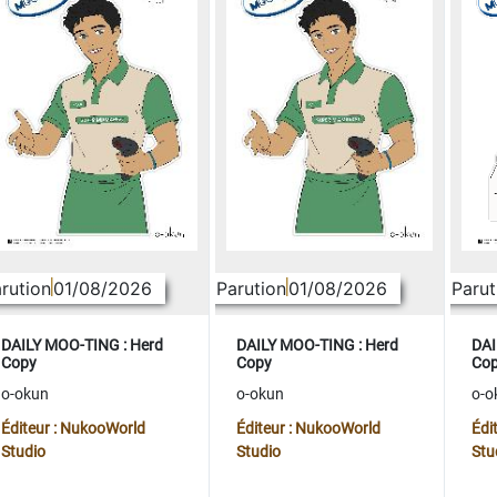
rution
01/08/2026
Parution
01/08/2026
Parut
DAILY MOO-TING : Herd
DAILY MOO-TING : Herd
DAI
Copy
Copy
Co
o-okun
o-okun
o-o
Éditeur : NukooWorld
Éditeur : NukooWorld
Édi
Studio
Studio
Stu