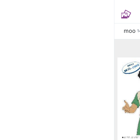
moo
1