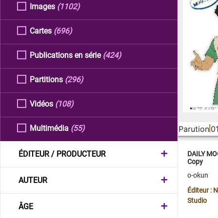
Images
(1102)
Cartes
(696)
Publications en série
(424)
Partitions
(296)
Vidéos
(108)
Multimédia
(55)
Parution
0
ÉDITEUR / PRODUCTEUR
DAILY MOO
Copy
o-okun
AUTEUR
Éditeur :
Studio
ÂGE