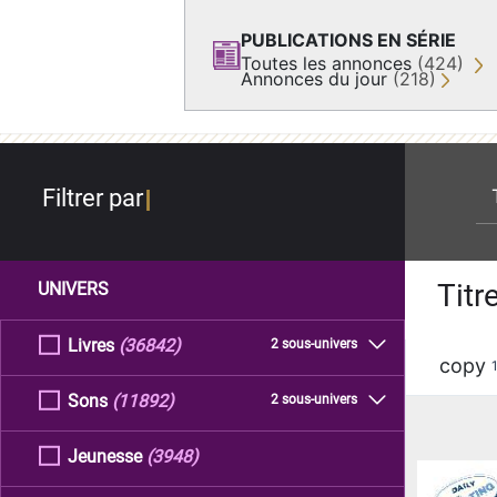
PUBLICATIONS EN SÉRIE
Toutes les annonces
(424)
Annonces du jour
(218)
re
Filtrer par
Titr
UNIVERS
Livres
(36842)
2 sous-univers
copy
Sons
(11892)
2 sous-univers
Jeunesse
(3948)