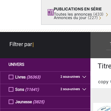
PUBLICATIONS EN SÉRIE
Toutes les annonces
(433)
Annonces du jour
(227)
re
Filtrer par
Titr
UNIVERS
Livres
(36363)
2 sous-univers
copy
Sons
(11641)
2 sous-univers
Jeunesse
(3825)