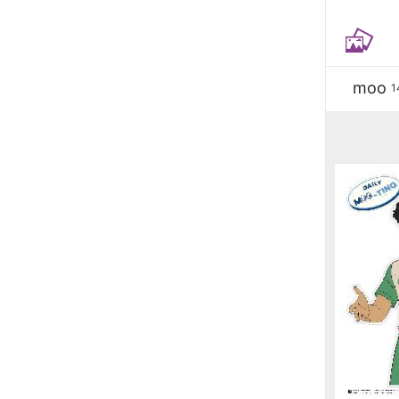
moo
1