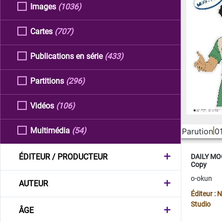
Images
(1036)
Cartes
(707)
Publications en série
(433)
Partitions
(296)
Vidéos
(106)
Multimédia
(54)
Parution
0
ÉDITEUR / PRODUCTEUR
DAILY MOO
Copy
o-okun
AUTEUR
Éditeur :
Studio
ÂGE