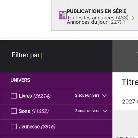
PUBLICATIONS EN SÉRIE
Toutes les annonces
(433)
Annonces du jour
(227)
re
Filtrer par
Titr
UNIVERS
Livres
(36214)
2 sous-univers
2027
Sons
(11352)
2 sous-univers
Jeunesse
(3816)