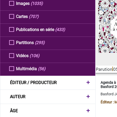
Images
(1035)
Cartes
(707)
Publications en série
(433)
Partitions
(295)
Vidéos
(106)
Multimédia
(56)
Parution
0
ÉDITEUR / PRODUCTEUR
Agenda à 
Basford 
Basford 
AUTEUR
Éditeur :
ÂGE