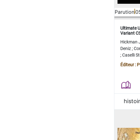
Parution
0
Ultimate 
Variant 
FERME
Hickman 
Deniz
;
Co
;
Caselli 
Juan
;
Mo
Éditeur : 
histoi