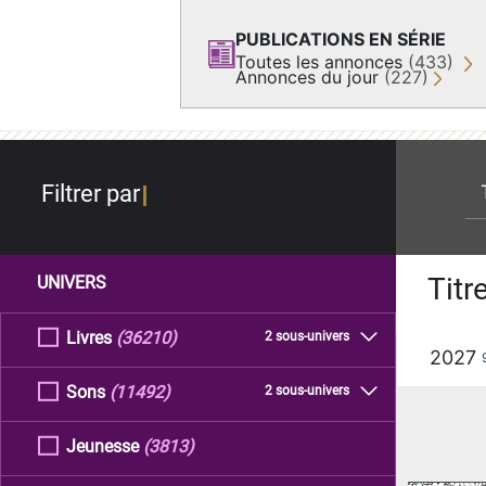
PUBLICATIONS EN SÉRIE
Toutes les annonces
(433)
Annonces du jour
(227)
re
Filtrer par
Titr
UNIVERS
Livres
(36210)
2 sous-univers
2027
Sons
(11492)
2 sous-univers
Jeunesse
(3813)