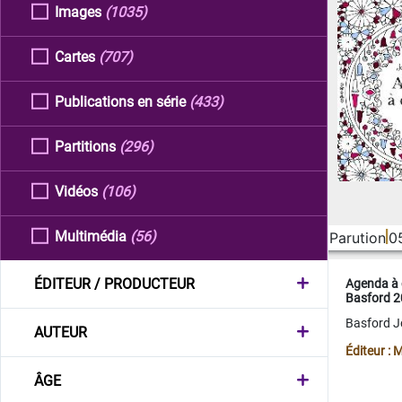
Images
(1035)
Cartes
(707)
Publications en série
(433)
Partitions
(296)
Vidéos
(106)
Multimédia
(56)
Parution
0
ÉDITEUR / PRODUCTEUR
Agenda à 
Basford 
Basford 
AUTEUR
Éditeur :
ÂGE