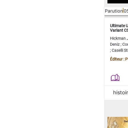
Parution
0
Ultimate 
Variant 
FERME
Hickman 
Deniz
;
Co
;
Caselli 
Juan
;
Mo
Éditeur : 
histoi