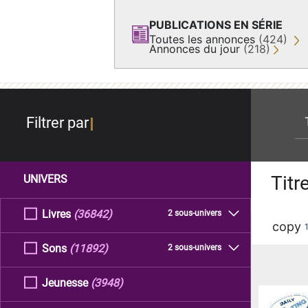
PUBLICATIONS EN SÉRIE
Toutes les annonces
(424)
Annonces du jour
(218)
re
Filtrer par
Titr
UNIVERS
Livres
(36842)
2 sous-univers
copy
Sons
(11892)
2 sous-univers
Jeunesse
(3948)