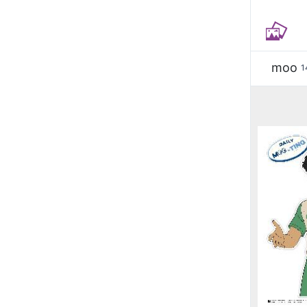
moo
1