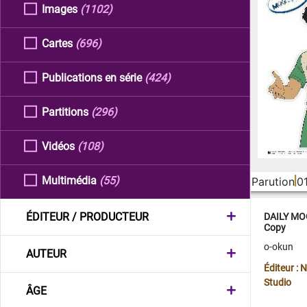
Images
(1102)
Cartes
(696)
Publications en série
(424)
Partitions
(296)
Vidéos
(108)
Multimédia
(55)
Parution
0
ÉDITEUR / PRODUCTEUR
DAILY MOO
Copy
o-okun
AUTEUR
Éditeur :
Studio
ÂGE