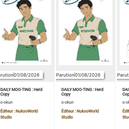
rution
01/08/2026
Parution
01/08/2026
Parut
DAILY MOO-TING : Herd
DAILY MOO-TING : Herd
DAI
Copy
Copy
Co
o-okun
o-okun
o-o
Éditeur : NukooWorld
Éditeur : NukooWorld
Édi
Studio
Studio
Stu