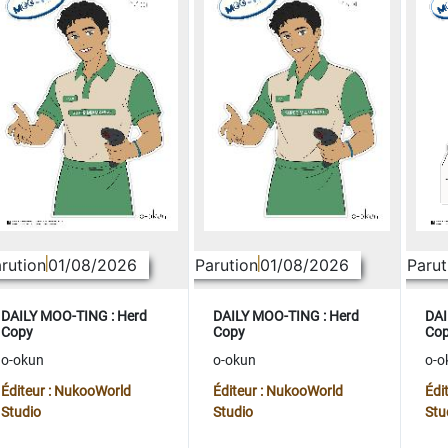
rution
01/08/2026
Parution
01/08/2026
Parut
DAILY MOO-TING : Herd
DAILY MOO-TING : Herd
DAI
Copy
Copy
Co
o-okun
o-okun
o-o
Éditeur : NukooWorld
Éditeur : NukooWorld
Édi
Studio
Studio
Stu