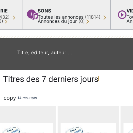
RIE
SONS
VI
432)
Toutes les annonces
(11814)
To
6)
Annonces du jour
(0)
An
recherche par mot clé
Titres des 7 derniers jours
copy
14 résultats