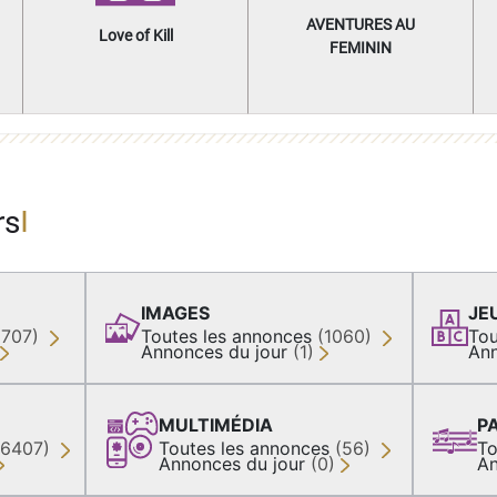
AVENTURES AU
Love of Kill
FEMININ
rs
IMAGES
JE
(707)
Toutes les annonces
(1060)
Tou
Annonces du jour
(1)
Ann
MULTIMÉDIA
P
36407)
Toutes les annonces
(56)
To
Annonces du jour
(0)
An