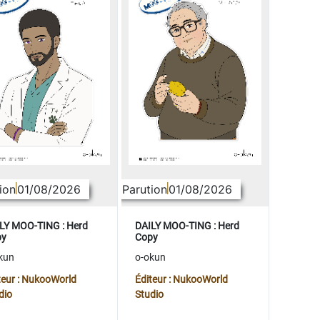
ion
01/08/2026
Parution
01/08/2026
LY MOO-TING : Herd
DAILY MOO-TING : Herd
py
Copy
kun
o-okun
teur : NukooWorld
Éditeur : NukooWorld
dio
Studio