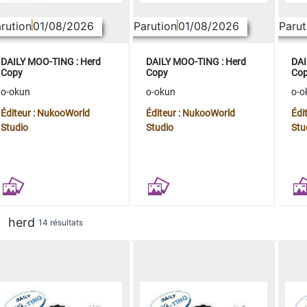
rution
01/08/2026
Parution
01/08/2026
Parut
DAILY MOO-TING : Herd
DAILY MOO-TING : Herd
DAI
Copy
Copy
Co
o-okun
o-okun
o-o
Éditeur : NukooWorld
Éditeur : NukooWorld
Édi
Studio
Studio
Stu
herd
14 résultats