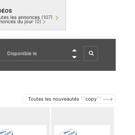
DÉOS
utes les annonces
(107)
nonces du jour
(0)
recherche par date

Toutes les nouveautés ``copy``