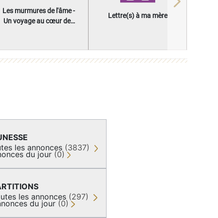
Next
Les murmures de l'âme -
Lettre(s) à ma mère
Un voyage au cœur des
questions qui façonnent
une vie
UNESSE
tes les annonces
(3837)
onces du jour
(0)
ARTITIONS
utes les annonces
(297)
nonces du jour
(0)