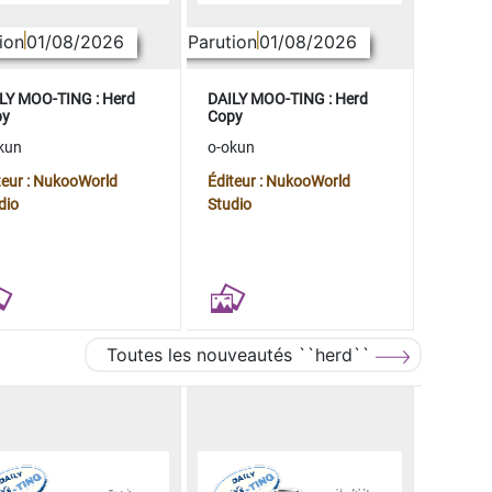
ion
01/08/2026
Parution
01/08/2026
LY MOO-TING : Herd
DAILY MOO-TING : Herd
py
Copy
kun
o-okun
teur : NukooWorld
Éditeur : NukooWorld
dio
Studio
Toutes les nouveautés ``herd``