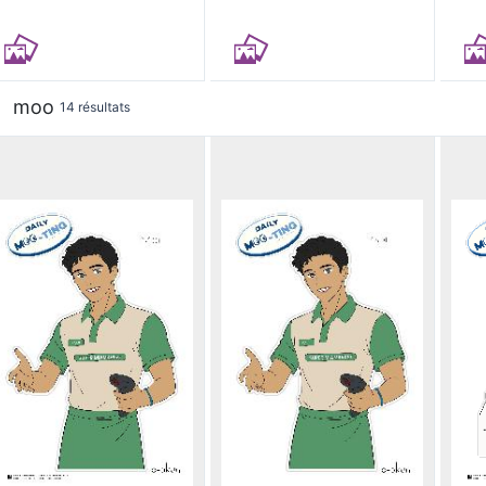
moo
14 résultats