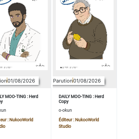
ion
01/08/2026
Parution
01/08/2026
LY MOO-TING : Herd
DAILY MOO-TING : Herd
py
Copy
kun
o-okun
teur : NukooWorld
Éditeur : NukooWorld
dio
Studio