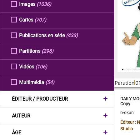
Images
(1036)
Cartes
(707)
Publications en série
(433)
Partitions
(296)
Vidéos
(106)
Multimédia
(54)
Parution
0
ÉDITEUR / PRODUCTEUR
DAILY MOO
Copy
o-okun
AUTEUR
Éditeur :
Studio
ÂGE