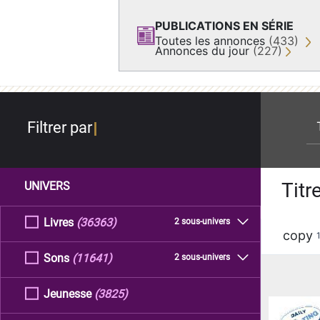
PUBLICATIONS EN SÉRIE
Toutes les annonces
(433)
Annonces du jour
(227)
re
Filtrer par
Titr
UNIVERS
Livres
(36363)
2 sous-univers
copy
Sons
(11641)
2 sous-univers
Jeunesse
(3825)