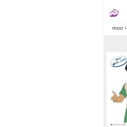
moo
1