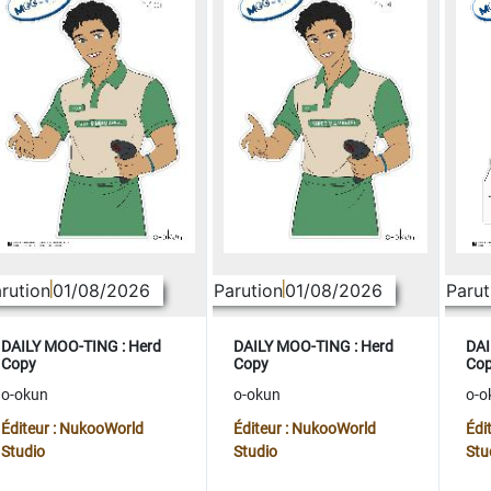
rution
01/08/2026
Parution
01/08/2026
Parut
DAILY MOO-TING : Herd
DAILY MOO-TING : Herd
DAI
Copy
Copy
Co
o-okun
o-okun
o-o
Éditeur : NukooWorld
Éditeur : NukooWorld
Édi
Studio
Studio
Stu