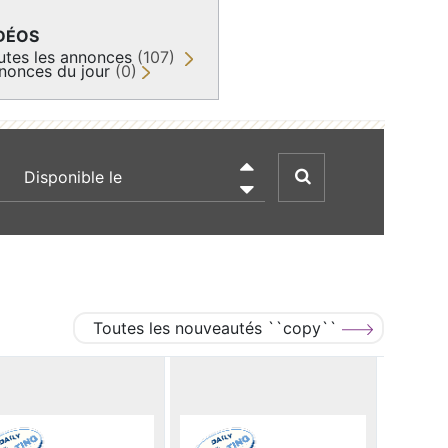
DÉOS
utes les annonces
(107)
nonces du jour
(0)
recherche par date

Toutes les nouveautés ``copy``