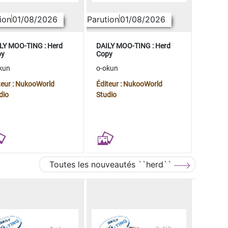
ion
01/08/2026
Parution
01/08/2026
LY MOO-TING : Herd
DAILY MOO-TING : Herd
py
Copy
kun
o-okun
teur : NukooWorld
Éditeur : NukooWorld
dio
Studio
Toutes les nouveautés ``herd``