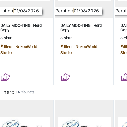
rution
01/08/2026
Parution
01/08/2026
Parut
DAILY MOO-TING : Herd
DAILY MOO-TING : Herd
DAI
Copy
Copy
Co
o-okun
o-okun
o-o
Éditeur : NukooWorld
Éditeur : NukooWorld
Édi
Studio
Studio
Stu
herd
14 résultats