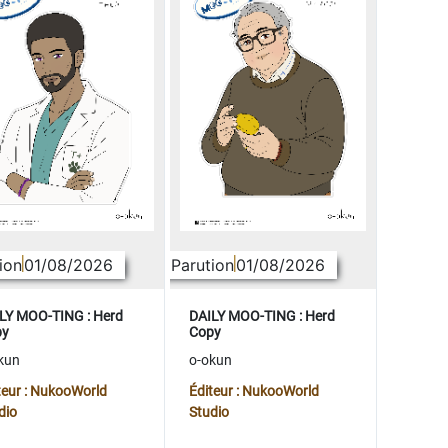
ion
01/08/2026
Parution
01/08/2026
LY MOO-TING : Herd
DAILY MOO-TING : Herd
py
Copy
kun
o-okun
teur : NukooWorld
Éditeur : NukooWorld
dio
Studio