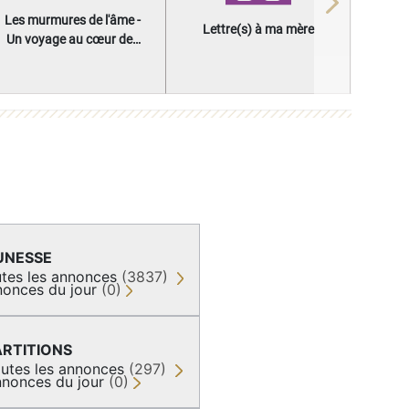
Next
Les murmures de l'âme -
Lettre(s) à ma mère
Un voyage au cœur des
questions qui façonnent
une vie
UNESSE
tes les annonces
(3837)
onces du jour
(0)
ARTITIONS
utes les annonces
(297)
nonces du jour
(0)