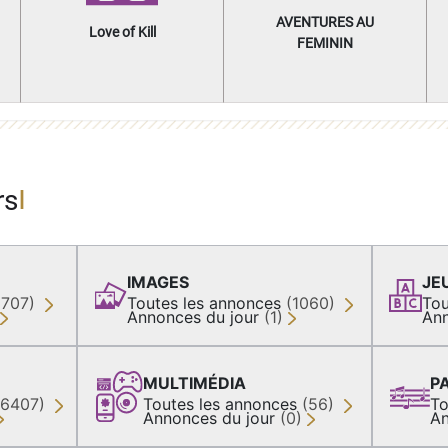
AVENTURES AU
Love of Kill
FEMININ
rs
IMAGES
JE
(707)
Toutes les annonces
(1060)
Tou
Annonces du jour
(1)
Ann
MULTIMÉDIA
P
36407)
Toutes les annonces
(56)
To
Annonces du jour
(0)
An