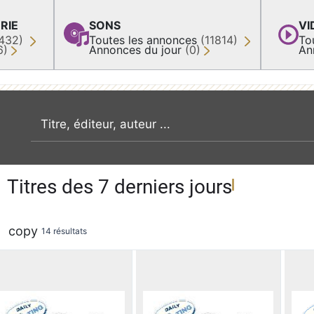
RIE
SONS
VI
432)
Toutes les annonces
(11814)
To
6)
Annonces du jour
(0)
An
recherche par mot clé
Titres des 7 derniers jours
copy
14 résultats