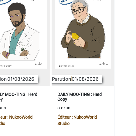
ion
01/08/2026
Parution
01/08/2026
LY MOO-TING : Herd
DAILY MOO-TING : Herd
py
Copy
kun
o-okun
teur : NukooWorld
Éditeur : NukooWorld
dio
Studio