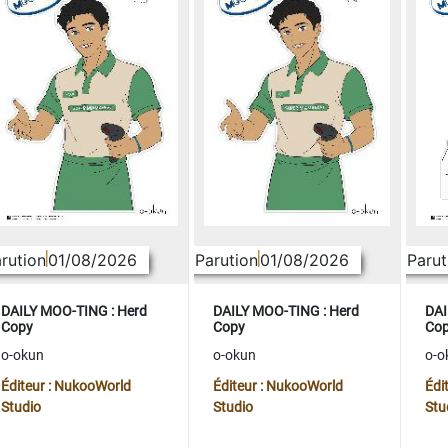
rution
01/08/2026
Parution
01/08/2026
Parut
DAILY MOO-TING : Herd
DAILY MOO-TING : Herd
DAI
Copy
Copy
Co
o-okun
o-okun
o-o
Éditeur : NukooWorld
Éditeur : NukooWorld
Édi
Studio
Studio
Stu