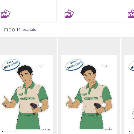
moo
14 résultats