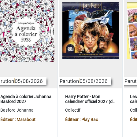
rution
05/08/2026
Parution
05/08/2026
Parut
Agenda à colorier Johanna
Harry Potter - Mon
Les
Basford 2027
calendrier officiel 2027 (de
cale
sept. 2026 à déc. 2027)
sep
Basford Johanna
Collectif
Coll
Éditeur : Marabout
Éditeur : Play Bac
Édi