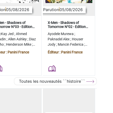
ion
05/08/2026
Parution
05/08/2026
en - Shadows of
X-Men - Shadows of
orrow N°03 - Edition
Tomorrow N°02 - Edition
lector - COMPTE FERME
collector - COMPTE FERME
cKay Jed
;
Ahmed
Ayodele Murewa
;
adin
;
Allen Ashley
;
Diaz
Paknadel Alex
;
Houser
tho
;
Henderson Mike
;
Jody
;
Mancin Federica
;
gman Ryan
Antonio Roge
;
Camagni
teur : Panini France
Éditeur : Panini France
Jacopo
Toutes les nouveautés ``histoire``