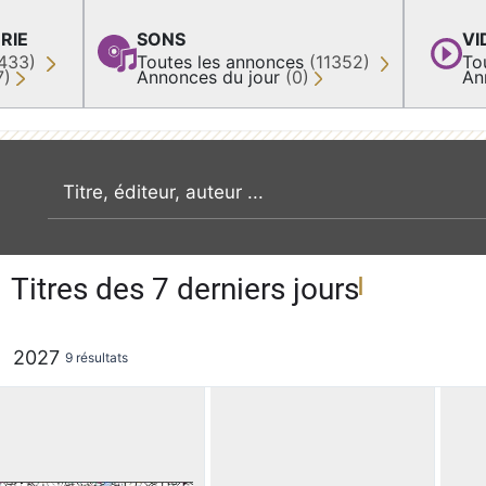
RIE
SONS
VI
433)
Toutes les annonces
(11352)
To
7)
Annonces du jour
(0)
An
recherche par mot clé
Titres des 7 derniers jours
2027
9 résultats