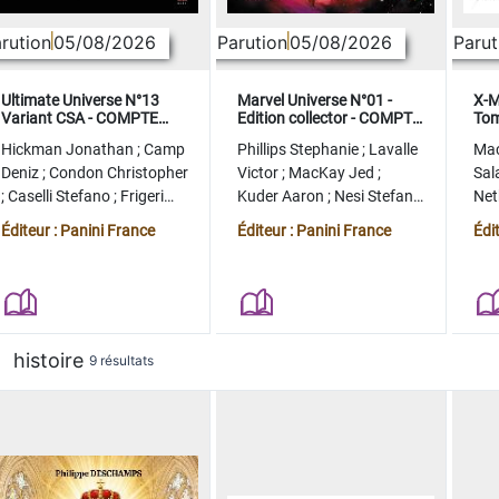
rution
05/08/2026
Parution
05/08/2026
Parut
Ultimate Universe N°13
Marvel Universe N°01 -
X-M
Variant CSA - COMPTE
Edition collector - COMPTE
Tom
FERME
FERME
col
Hickman Jonathan
;
Camp
Phillips Stephanie
;
Lavalle
Ma
Deniz
;
Condon Christopher
Victor
;
MacKay Jed
;
Sal
;
Caselli Stefano
;
Frigeri
Kuder Aaron
;
Nesi Stefano
Ne
Juan
;
Momoko Peach
;
Lopez Alvaro
Ste
Éditeur : Panini France
Éditeur : Panini France
Édi
histoire
9 résultats