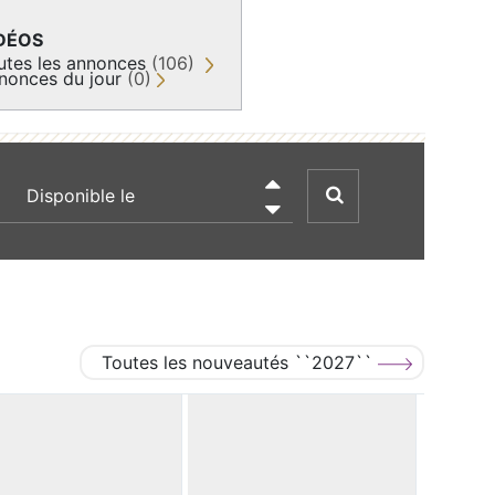
DÉOS
utes les annonces
(106)
nonces du jour
(0)
recherche par date

Toutes les nouveautés ``2027``