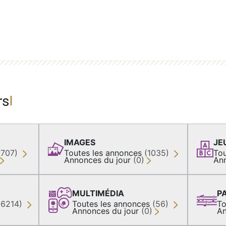
rs
IMAGES
JE
(707)
Toutes les annonces
(1035)
Tou
Annonces du jour
(0)
An
MULTIMÉDIA
P
36214)
Toutes les annonces
(56)
To
Annonces du jour
(0)
An