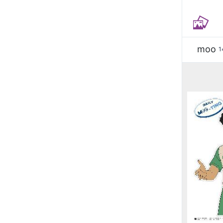
moo
1