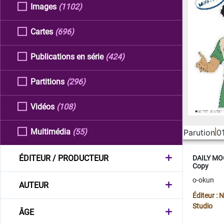
Images
(1102)
Cartes
(696)
Publications en série
(424)
Partitions
(296)
Vidéos
(108)
Multimédia
(55)
Parution
0
ÉDITEUR / PRODUCTEUR
DAILY MOO
Copy
o-okun
AUTEUR
Éditeur :
Studio
ÂGE