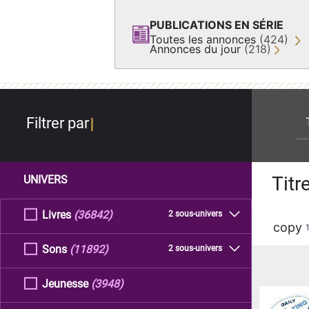
PUBLICATIONS EN SÉRIE
Toutes les annonces
(424)
Annonces du jour
(218)
re
Filtrer par
Titr
UNIVERS
Livres
(36842)
2 sous-univers
copy
Sons
(11892)
2 sous-univers
Jeunesse
(3948)