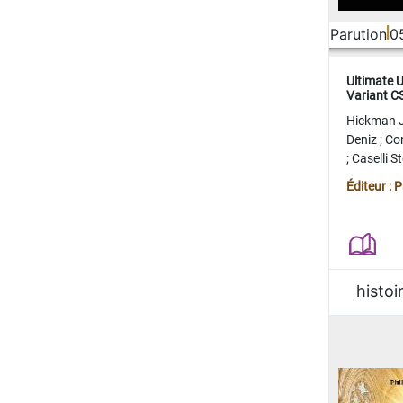
Parution
0
Ultimate 
Variant 
FERME
Hickman 
Deniz
;
Co
;
Caselli 
Juan
;
Mo
Éditeur : 
histoi