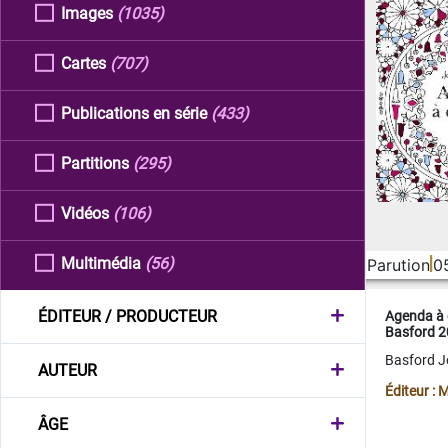
Images
(1035)
Cartes
(707)
Publications en série
(433)
Partitions
(295)
Vidéos
(106)
Multimédia
(56)
Parution
0
ÉDITEUR / PRODUCTEUR
Agenda à 
Basford 
Basford 
AUTEUR
Éditeur :
ÂGE