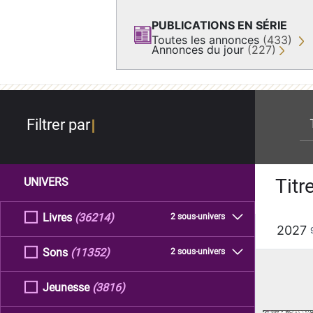
PUBLICATIONS EN SÉRIE
Toutes les annonces
(433)
Annonces du jour
(227)
re
Filtrer par
Titr
UNIVERS
Livres
(36214)
2 sous-univers
2027
Sons
(11352)
2 sous-univers
Jeunesse
(3816)