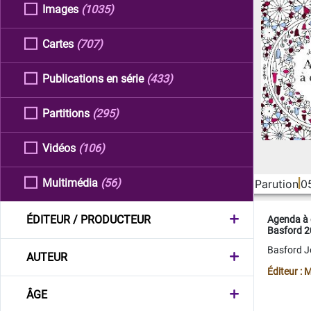
Images
(1035)
Cartes
(707)
Publications en série
(433)
Partitions
(295)
Vidéos
(106)
Multimédia
(56)
Parution
0
ÉDITEUR / PRODUCTEUR
Agenda à 
Basford 
Basford 
AUTEUR
Éditeur :
ÂGE