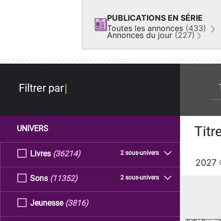
PUBLICATIONS EN SÉRIE
Toutes les annonces
(433)
Annonces du jour
(227)
re
Filtrer par
Titr
UNIVERS
Livres
(36214)
2 sous-univers
2027
Sons
(11352)
2 sous-univers
Jeunesse
(3816)