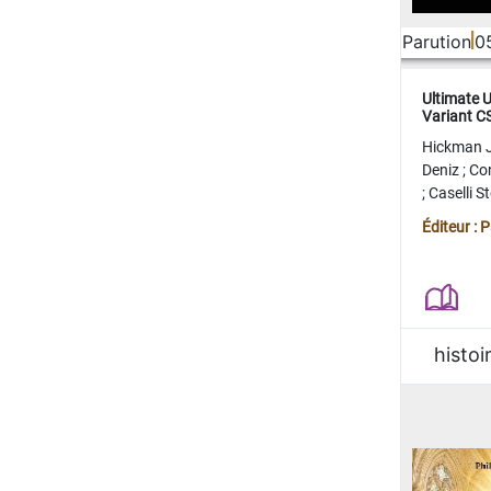
Parution
0
Ultimate 
Variant 
FERME
Hickman 
Deniz
;
Co
;
Caselli 
Juan
;
Mo
Éditeur : 
histoi