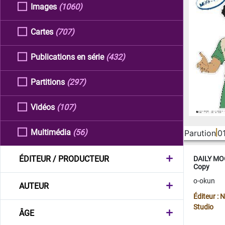
Images
(1060)
Cartes
(707)
Publications en série
(432)
Partitions
(297)
Vidéos
(107)
Multimédia
(56)
Parution
0
ÉDITEUR / PRODUCTEUR
DAILY MOO
Copy
o-okun
AUTEUR
Éditeur :
Studio
ÂGE