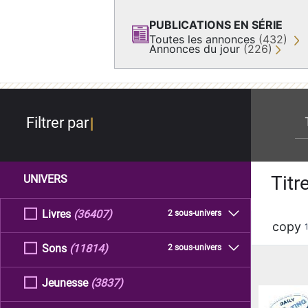
PUBLICATIONS EN SÉRIE
Toutes les annonces
(432)
Annonces du jour
(226)
re
Filtrer par
Titr
UNIVERS
Livres
(36407)
2 sous-univers
copy
Sons
(11814)
2 sous-univers
Jeunesse
(3837)