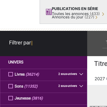
PUBLICATIONS EN SÉRIE
Toutes les annonces
(433)
Annonces du jour
(227)
re
Filtrer par
Titr
UNIVERS
Livres
(36214)
2 sous-univers
2027
Sons
(11352)
2 sous-univers
Jeunesse
(3816)