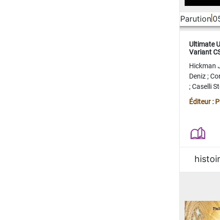
Parution
0
Ultimate 
Variant 
FERME
Hickman 
Deniz
;
Co
;
Caselli 
Juan
;
Mo
Éditeur : 
histoi