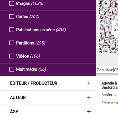
Images
(1035)
Cartes
(707)
Publications en série
(433)
Partitions
(295)
Vidéos
(106)
Multimédia
(56)
Parution
0
ÉDITEUR / PRODUCTEUR
Agenda à 
Basford 
Basford 
AUTEUR
Éditeur :
ÂGE