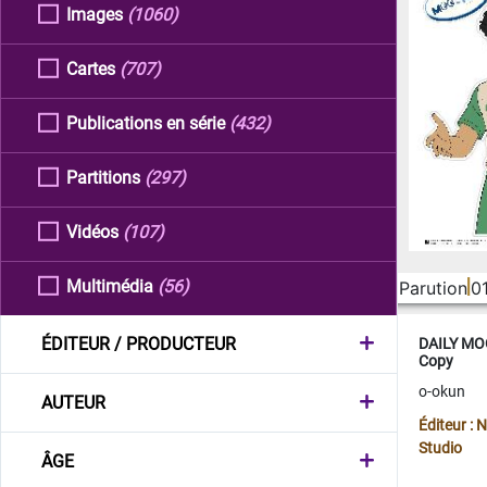
Images
(1060)
Cartes
(707)
Publications en série
(432)
Partitions
(297)
Vidéos
(107)
Multimédia
(56)
Parution
0
ÉDITEUR / PRODUCTEUR
DAILY MOO
Copy
o-okun
AUTEUR
Éditeur :
Studio
ÂGE