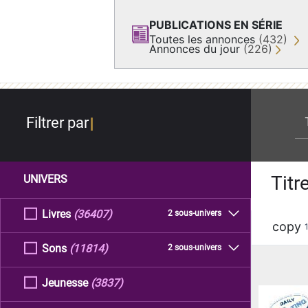
PUBLICATIONS EN SÉRIE
Toutes les annonces
(432)
Annonces du jour
(226)
re
Filtrer par
Titr
UNIVERS
Livres
(36407)
2 sous-univers
copy
Sons
(11814)
2 sous-univers
Jeunesse
(3837)