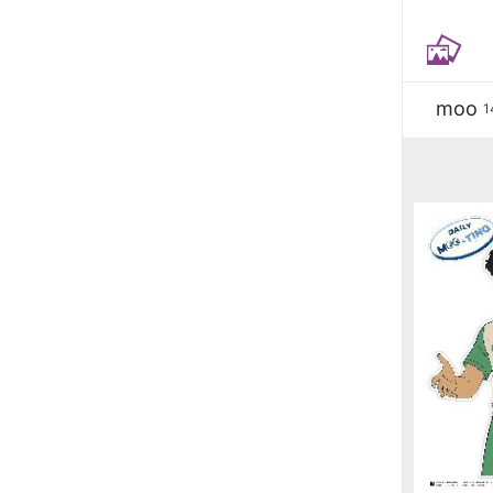
moo
1