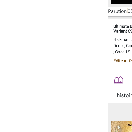
Parution
0
Ultimate 
Variant 
FERME
Hickman 
Deniz
;
Co
;
Caselli 
Juan
;
Mo
Éditeur : 
histoi