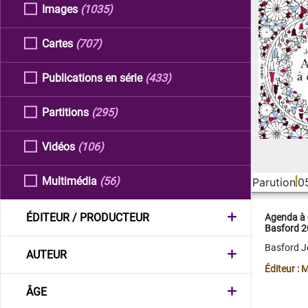
Images
(1035)
Cartes
(707)
Publications en série
(433)
Partitions
(295)
Vidéos
(106)
Multimédia
(56)
Parution
0
ÉDITEUR / PRODUCTEUR
Agenda à 
Basford 
Basford 
AUTEUR
Éditeur :
ÂGE