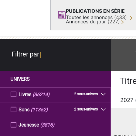
PUBLICATIONS EN SÉRIE
Toutes les annonces
(433)
Annonces du jour
(227)
re
Filtrer par
Titr
UNIVERS
Livres
(36214)
2 sous-univers
2027
Sons
(11352)
2 sous-univers
Jeunesse
(3816)