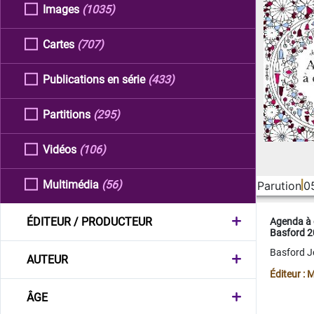
Images
(1035)
Cartes
(707)
Publications en série
(433)
Partitions
(295)
Vidéos
(106)
Multimédia
(56)
Parution
0
ÉDITEUR / PRODUCTEUR
Agenda à 
Basford 
Basford 
AUTEUR
Éditeur :
ÂGE