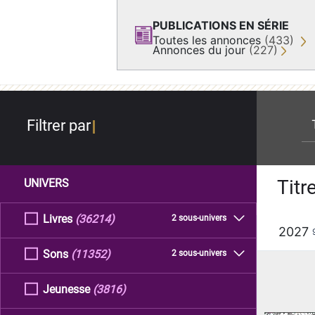
PUBLICATIONS EN SÉRIE
Toutes les annonces
(433)
Annonces du jour
(227)
re
Filtrer par
Titr
UNIVERS
Livres
(36214)
2 sous-univers
2027
Sons
(11352)
2 sous-univers
Jeunesse
(3816)