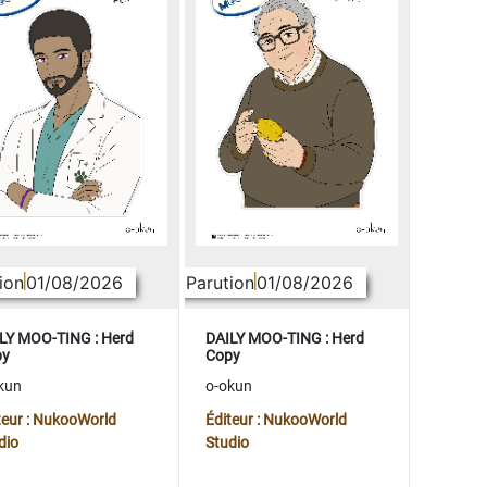
ion
01/08/2026
Parution
01/08/2026
LY MOO-TING : Herd
DAILY MOO-TING : Herd
py
Copy
kun
o-okun
teur : NukooWorld
Éditeur : NukooWorld
dio
Studio