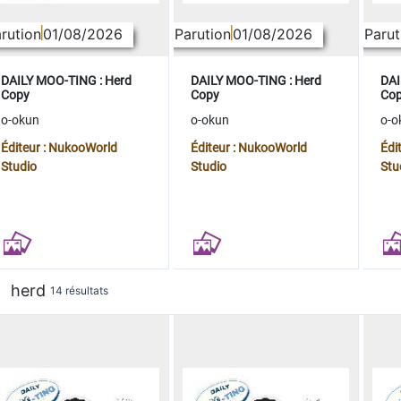
rution
01/08/2026
Parution
01/08/2026
Parut
DAILY MOO-TING : Herd
DAILY MOO-TING : Herd
DAI
Copy
Copy
Co
o-okun
o-okun
o-o
Éditeur : NukooWorld
Éditeur : NukooWorld
Édi
Studio
Studio
Stu
herd
14 résultats