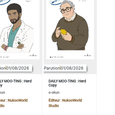
ion
01/08/2026
Parution
01/08/2026
LY MOO-TING : Herd
DAILY MOO-TING : Herd
py
Copy
kun
o-okun
teur : NukooWorld
Éditeur : NukooWorld
dio
Studio