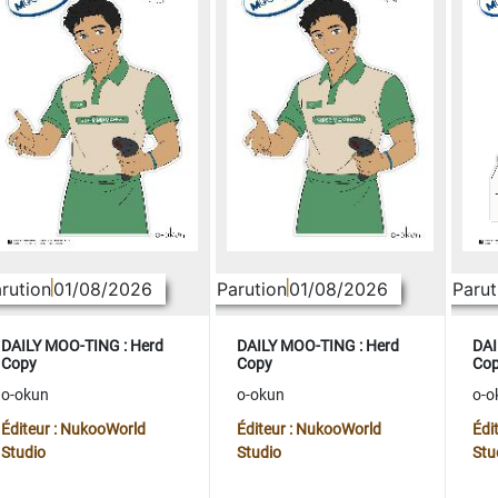
rution
01/08/2026
Parution
01/08/2026
Parut
DAILY MOO-TING : Herd
DAILY MOO-TING : Herd
DAI
Copy
Copy
Co
o-okun
o-okun
o-o
Éditeur : NukooWorld
Éditeur : NukooWorld
Édi
Studio
Studio
Stu