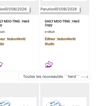
ion
01/08/2026
Parution
01/08/2026
LY MOO-TING : Herd
DAILY MOO-TING : Herd
py
Copy
kun
o-okun
teur : NukooWorld
Éditeur : NukooWorld
dio
Studio
Toutes les nouveautés ``herd``