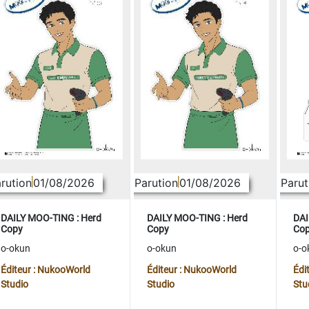
rution
01/08/2026
Parution
01/08/2026
Parut
DAILY MOO-TING : Herd
DAILY MOO-TING : Herd
DAI
Copy
Copy
Co
o-okun
o-okun
o-o
Éditeur : NukooWorld
Éditeur : NukooWorld
Édi
Studio
Studio
Stu