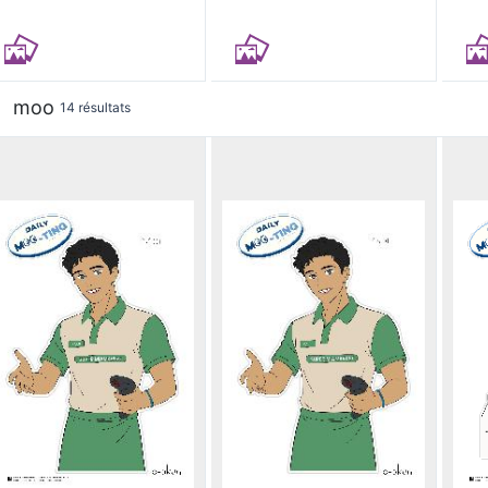
moo
14 résultats