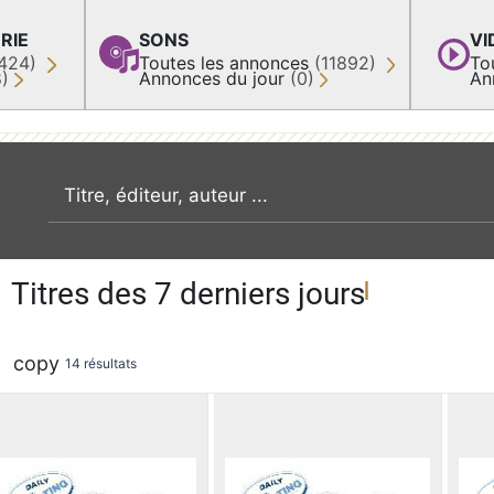
RIE
SONS
VI
424)
Toutes les annonces
(11892)
To
8)
Annonces du jour
(0)
An
recherche par mot clé
Titres des 7 derniers jours
copy
14 résultats