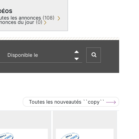
DÉOS
utes les annonces
(108)
nonces du jour
(0)
recherche par date

Toutes les nouveautés ``copy``