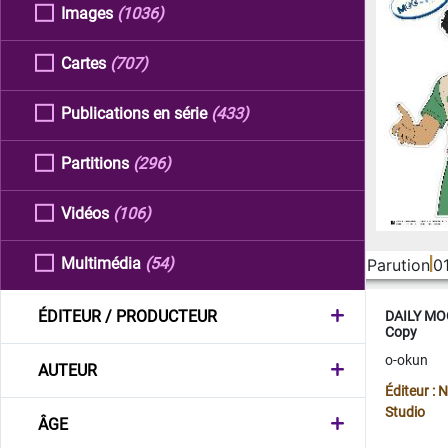
Images
(1036)
Cartes
(707)
Publications en série
(433)
Partitions
(296)
Vidéos
(106)
Multimédia
(54)
Parution
0
ÉDITEUR / PRODUCTEUR
DAILY MOO
Copy
o-okun
AUTEUR
Éditeur :
Studio
ÂGE