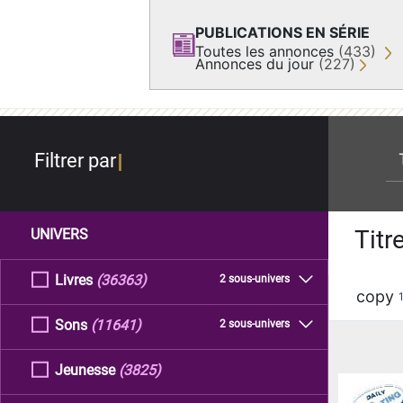
PUBLICATIONS EN SÉRIE
Toutes les annonces
(433)
Annonces du jour
(227)
re
Filtrer par
Titr
UNIVERS
Livres
(36363)
2 sous-univers
copy
Sons
(11641)
2 sous-univers
Jeunesse
(3825)