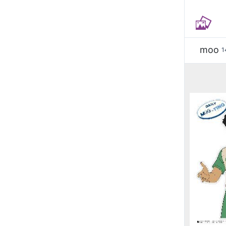
moo
1