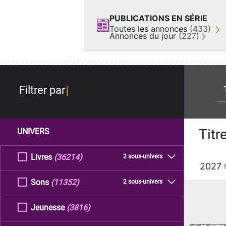
PUBLICATIONS EN SÉRIE
Toutes les annonces
(433)
Annonces du jour
(227)
re
Filtrer par
Titr
UNIVERS
Livres
(36214)
2 sous-univers
2027
Sons
(11352)
2 sous-univers
Jeunesse
(3816)