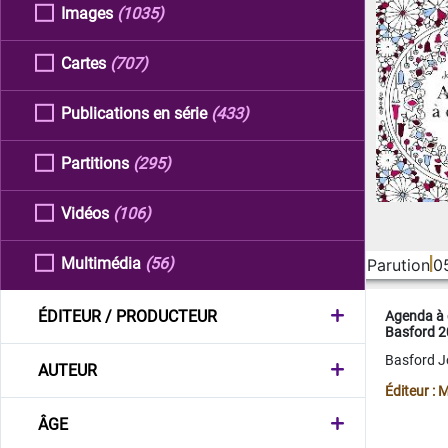
Images
(1035)
Cartes
(707)
Publications en série
(433)
Partitions
(295)
Vidéos
(106)
Multimédia
(56)
Parution
0
ÉDITEUR / PRODUCTEUR
Agenda à 
Basford 
Basford 
AUTEUR
Éditeur :
ÂGE