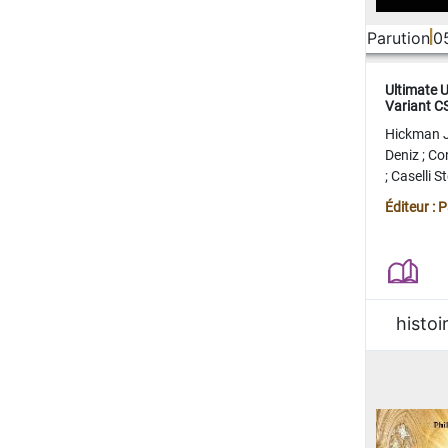
Parution
0
Ultimate 
Variant 
FERME
Hickman 
Deniz
;
Co
;
Caselli 
Juan
;
Mo
Éditeur : 
histoi