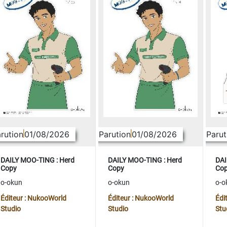
rution
01/08/2026
Parution
01/08/2026
Parut
DAILY MOO-TING : Herd
DAILY MOO-TING : Herd
DAI
Copy
Copy
Co
o-okun
o-okun
o-o
Éditeur : NukooWorld
Éditeur : NukooWorld
Édi
Studio
Studio
Stu