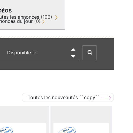
DÉOS
utes les annonces
(106)
nonces du jour
(0)
recherche par date

Toutes les nouveautés ``copy``