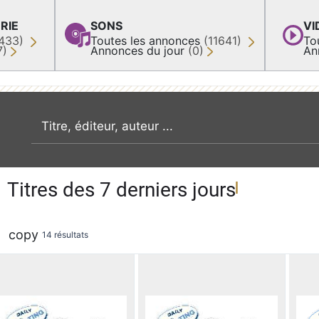
RIE
SONS
VI
433)
Toutes les annonces
(11641)
To
7)
Annonces du jour
(0)
An
recherche par mot clé
Titres des 7 derniers jours
copy
14 résultats