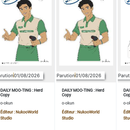
rution
01/08/2026
Parution
01/08/2026
Parut
DAILY MOO-TING : Herd
DAILY MOO-TING : Herd
DAI
Copy
Copy
Co
o-okun
o-okun
o-o
Éditeur : NukooWorld
Éditeur : NukooWorld
Édi
Studio
Studio
Stu