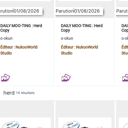
rution
01/08/2026
Parution
01/08/2026
Parut
DAILY MOO-TING : Herd
DAILY MOO-TING : Herd
DAI
Copy
Copy
Co
o-okun
o-okun
o-o
Éditeur : NukooWorld
Éditeur : NukooWorld
Édi
Studio
Studio
Stu
herd
14 résultats