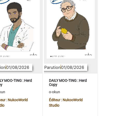
ion
01/08/2026
Parution
01/08/2026
LY MOO-TING : Herd
DAILY MOO-TING : Herd
py
Copy
kun
o-okun
teur : NukooWorld
Éditeur : NukooWorld
dio
Studio