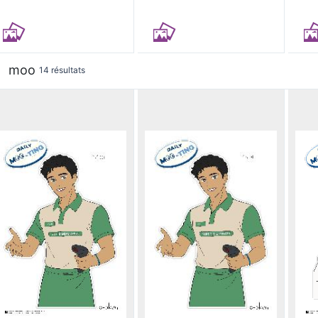
moo
14 résultats