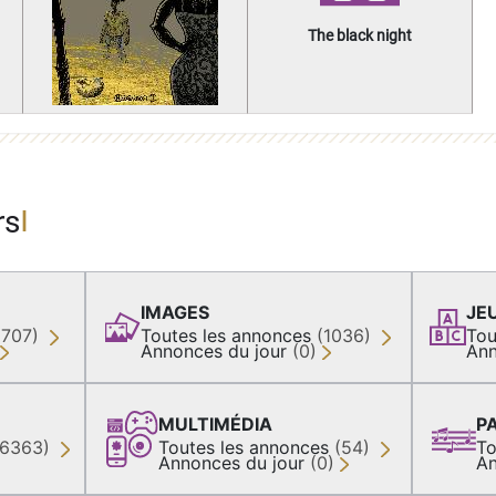
The black night
rs
IMAGES
JE
(707)
Toutes les annonces
(1036)
Tou
Annonces du jour
(0)
Ann
MULTIMÉDIA
P
36363)
Toutes les annonces
(54)
To
Annonces du jour
(0)
An