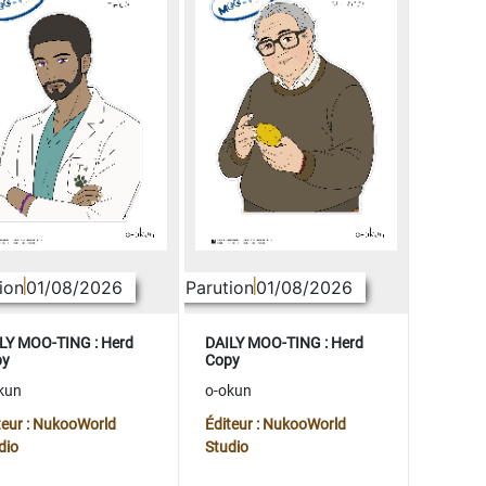
ion
01/08/2026
Parution
01/08/2026
LY MOO-TING : Herd
DAILY MOO-TING : Herd
py
Copy
kun
o-okun
teur : NukooWorld
Éditeur : NukooWorld
dio
Studio