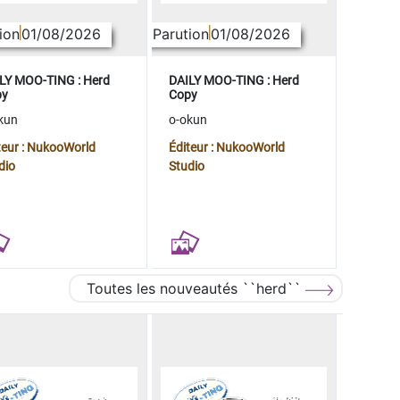
ion
01/08/2026
Parution
01/08/2026
LY MOO-TING : Herd
DAILY MOO-TING : Herd
py
Copy
kun
o-okun
teur : NukooWorld
Éditeur : NukooWorld
dio
Studio
Toutes les nouveautés ``herd``