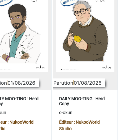
ion
01/08/2026
Parution
01/08/2026
LY MOO-TING : Herd
DAILY MOO-TING : Herd
py
Copy
kun
o-okun
teur : NukooWorld
Éditeur : NukooWorld
dio
Studio