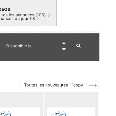
DÉOS
utes les annonces
(106)
nonces du jour
(0)
recherche par date

Toutes les nouveautés ``copy``