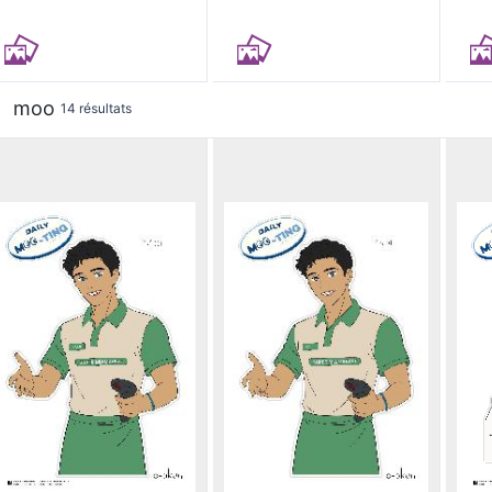
moo
14 résultats