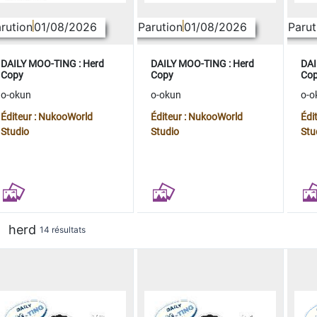
rution
01/08/2026
Parution
01/08/2026
Parut
DAILY MOO-TING : Herd
DAILY MOO-TING : Herd
DAI
Copy
Copy
Co
o-okun
o-okun
o-o
Éditeur : NukooWorld
Éditeur : NukooWorld
Édi
Studio
Studio
Stu
herd
14 résultats