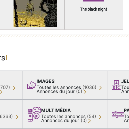
The black night
rs
IMAGES
JE
(707)
Toutes les annonces
(1036)
Tou
Annonces du jour
(0)
Ann
MULTIMÉDIA
P
36363)
Toutes les annonces
(54)
To
Annonces du jour
(0)
An