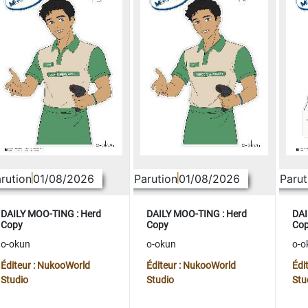
rution
01/08/2026
Parution
01/08/2026
Parut
DAILY MOO-TING : Herd
DAILY MOO-TING : Herd
DAI
Copy
Copy
Co
o-okun
o-okun
o-o
Éditeur : NukooWorld
Éditeur : NukooWorld
Édi
Studio
Studio
Stu