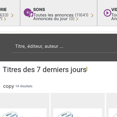
RIE
SONS
VI
433)
Toutes les annonces
(11641)
To
7)
Annonces du jour
(0)
An
recherche par mot clé
Titres des 7 derniers jours
copy
14 résultats