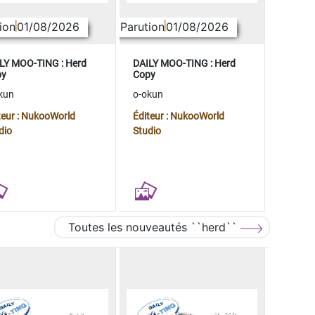
ion
01/08/2026
Parution
01/08/2026
LY MOO-TING : Herd
DAILY MOO-TING : Herd
py
Copy
kun
o-okun
teur : NukooWorld
Éditeur : NukooWorld
dio
Studio
Toutes les nouveautés ``herd``