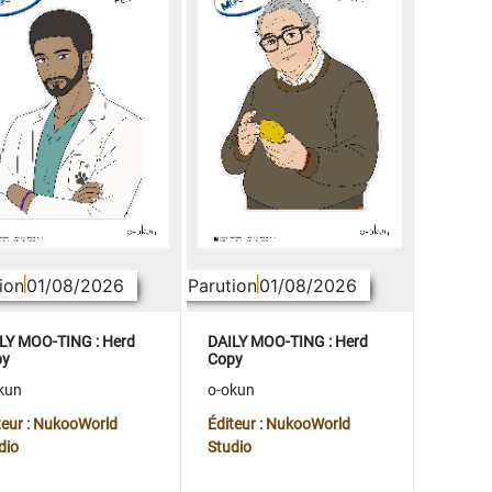
ion
01/08/2026
Parution
01/08/2026
LY MOO-TING : Herd
DAILY MOO-TING : Herd
py
Copy
kun
o-okun
teur : NukooWorld
Éditeur : NukooWorld
dio
Studio