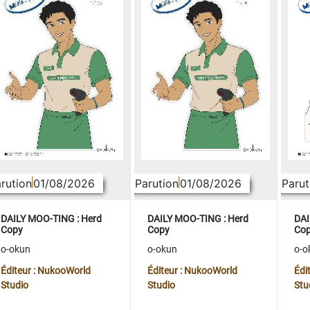
rution
01/08/2026
Parution
01/08/2026
Parut
DAILY MOO-TING : Herd
DAILY MOO-TING : Herd
DAI
Copy
Copy
Co
o-okun
o-okun
o-o
Éditeur : NukooWorld
Éditeur : NukooWorld
Édi
Studio
Studio
Stu