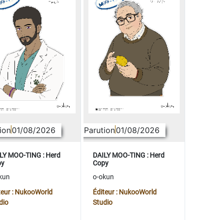
ion
01/08/2026
Parution
01/08/2026
LY MOO-TING : Herd
DAILY MOO-TING : Herd
py
Copy
kun
o-okun
teur : NukooWorld
Éditeur : NukooWorld
dio
Studio