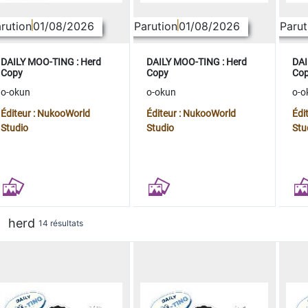
rution
01/08/2026
Parution
01/08/2026
Parut
DAILY MOO-TING : Herd
DAILY MOO-TING : Herd
DAI
Copy
Copy
Co
o-okun
o-okun
o-o
Éditeur : NukooWorld
Éditeur : NukooWorld
Édi
Studio
Studio
Stu
herd
14 résultats