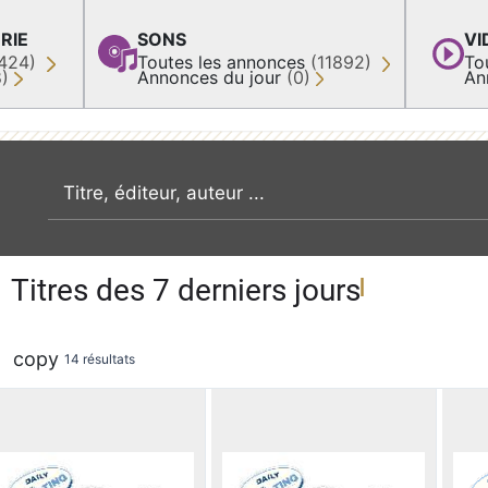
RIE
SONS
VI
424)
Toutes les annonces
(11892)
To
8)
Annonces du jour
(0)
An
recherche par mot clé
Titres des 7 derniers jours
copy
14 résultats