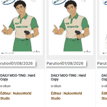
rution
01/08/2026
Parution
01/08/2026
Parut
DAILY MOO-TING : Herd
DAILY MOO-TING : Herd
DAI
Copy
Copy
Co
o-okun
o-okun
o-o
Éditeur : NukooWorld
Éditeur : NukooWorld
Édi
Studio
Studio
Stu