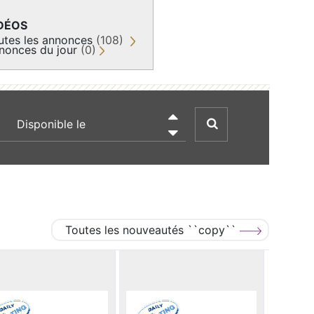
DÉOS
utes les annonces
(108)
nonces du jour
(0)
recherche par date

Toutes les nouveautés ``copy``