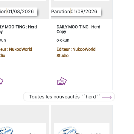
ion
01/08/2026
Parution
01/08/2026
LY MOO-TING : Herd
DAILY MOO-TING : Herd
py
Copy
kun
o-okun
teur : NukooWorld
Éditeur : NukooWorld
dio
Studio
Toutes les nouveautés ``herd``