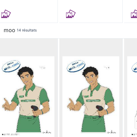
moo
14 résultats