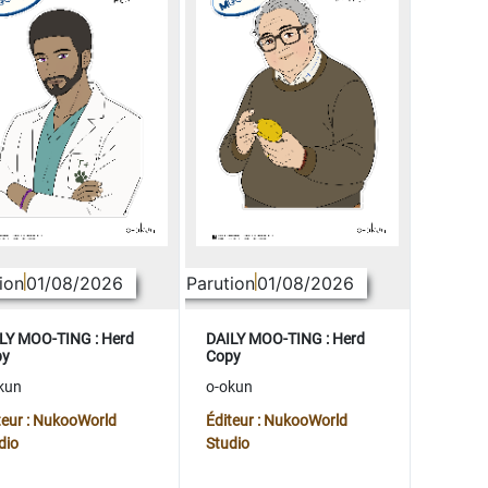
ion
01/08/2026
Parution
01/08/2026
LY MOO-TING : Herd
DAILY MOO-TING : Herd
py
Copy
kun
o-okun
teur : NukooWorld
Éditeur : NukooWorld
dio
Studio