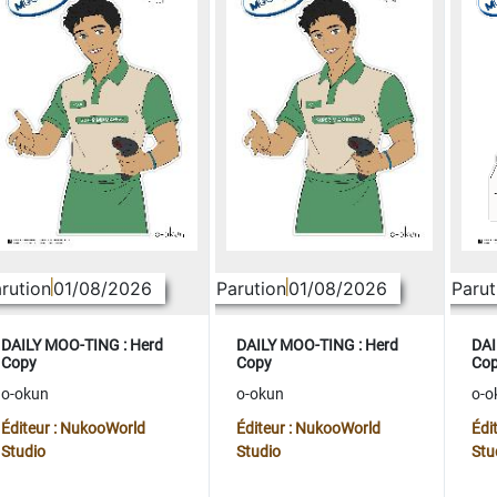
rution
01/08/2026
Parution
01/08/2026
Parut
DAILY MOO-TING : Herd
DAILY MOO-TING : Herd
DAI
Copy
Copy
Co
o-okun
o-okun
o-o
Éditeur : NukooWorld
Éditeur : NukooWorld
Édi
Studio
Studio
Stu